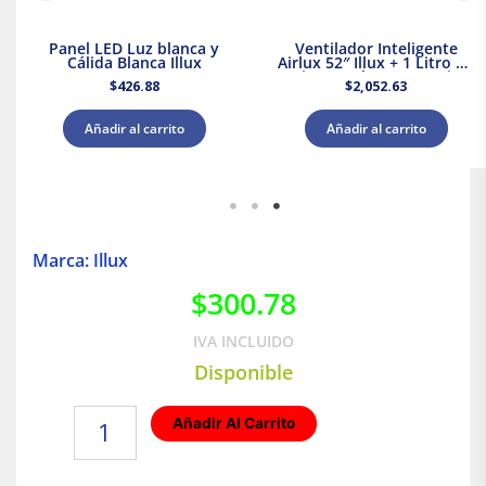
Panel LED Luz blanca y
Ventilador Inteligente
Cálida Blanca Illux
Airlux 52″ Illux + 1 Litro de
Pintura Blanca Acuario
$
426.88
$
2,052.63
Añadir al carrito
Añadir al carrito
Marca: Illux
$
300.78
IVA INCLUIDO
Disponible
Housing
Añadir Al Carrito
fabricado
en
aluminio