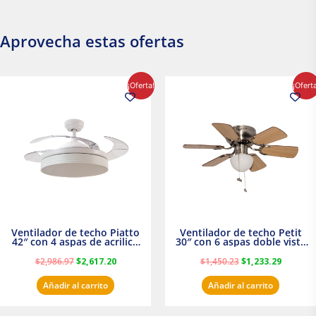
Aprovecha estas ofertas
El
El
El
El
¡Oferta!
¡Ofert
precio
precio
precio
precio
original
actual
original
actual
era:
es:
era:
es:
$2,986.97.
$2,617.20.
$1,450.23.
$1,233.2
Ventilador de techo Piatto
Ventilador de techo Petit
42″ con 4 aspas de acrilico
30″ con 6 aspas doble vista
transparente
Satinado Masterfan
$
2,986.97
$
2,617.20
$
1,450.23
$
1,233.29
Añadir al carrito
Añadir al carrito