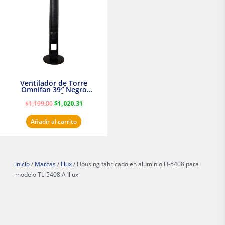
$1,199.00.
$1,020.31.
Ventilador de Torre
Omnifan 39″ Negro
Masterfan
$
1,199.00
$
1,020.31
Añadir al carrito
Inicio
/
Marcas
/
Illux
/ Housing fabricado en aluminio H-5408 para
modelo TL-5408.A Illux