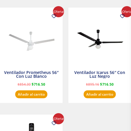
El
El
El
El
¡Oferta!
¡Ofert
precio
precio
precio
precio
original
actual
original
actual
era:
es:
era:
es:
$854.30.
$716.50.
$895.16.
$716.50.
Ventilador Prometheus 56″
Ventilador Icarus 56″ Con
Con Luz Blanco
Luz Negro
$
854.30
$
716.50
$
895.16
$
716.50
Añadir al carrito
Añadir al carrito
El
El
¡Oferta!
precio
precio
original
actual
era:
es: