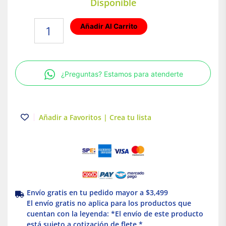
Disponible
Empotrados
Añadir Al Carrito
MR16
LED
luz
fria
¿Preguntas? Estamos para atenderte
15W
Illux
cantidad
Añadir a Favoritos | Crea tu lista
Envío gratis en tu pedido mayor a $3,499
El envío gratis no aplica para los productos que
cuentan con la leyenda: *El envío de este producto
está sujeto a cotización de flete *