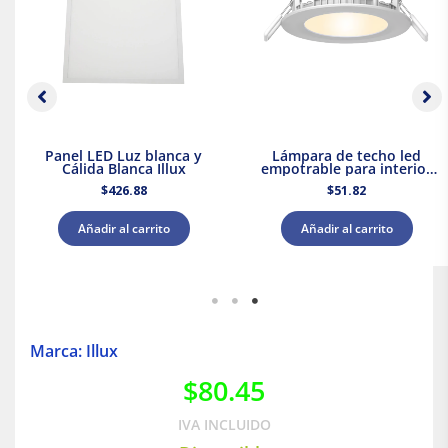
Panel LED Luz blanca y
Lámpara de techo led
Cálida Blanca Illux
empotrable para interior
luz cálida 9w Tecnolite
$
426.88
$
51.82
Añadir al carrito
Añadir al carrito
Marca: Illux
$
80.45
IVA INCLUIDO