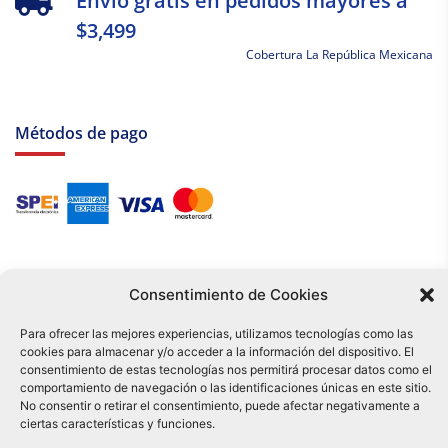
Envío gratis en pedidos mayores a
$3,499
Cobertura La República Mexicana
Métodos de pago
Consentimiento de Cookies
Para ofrecer las mejores experiencias, utilizamos tecnologías como las
cookies para almacenar y/o acceder a la información del dispositivo. El
Tu compra es respaldada por nuestro certificado SSL y operada bajo las
consentimiento de estas tecnologías nos permitirá procesar datos como el
mejores prácticas de seguridad.
comportamiento de navegación o las identificaciones únicas en este sitio.
Distribuidora Tamex - México
No consentir o retirar el consentimiento, puede afectar negativamente a
e-commerce
ciertas características y funciones.
0