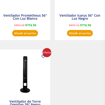
Ventilador Prometheus 56″
Ventilador Icarus 56″ Con
Con Luz Blanco
Luz Negro
$
854.30
$
716.50
$
895.16
$
716.50
Añadir al carrito
Añadir al carrito
El
El
¡Oferta!
precio
precio
original
actual
era:
es:
$1,199.00.
$1,020.31.
Ventilador de Torre
Omnifan 39″ Negro