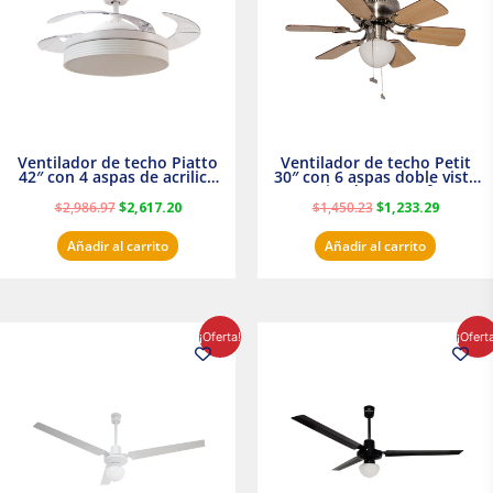
Ventilador de techo Piatto
Ventilador de techo Petit
42″ con 4 aspas de acrilico
30″ con 6 aspas doble vista
transparente
Satinado Masterfan
$
2,986.97
$
2,617.20
$
1,450.23
$
1,233.29
Añadir al carrito
Añadir al carrito
El
El
El
El
¡Oferta!
¡Ofert
precio
precio
precio
precio
original
actual
original
actual
era:
es:
era:
es:
$854.30.
$716.50.
$895.16.
$716.50.