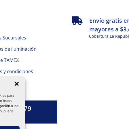
s
Envío gratis e
mayores a $3,
Cobertura La Repúbl
s Sucursales
s de iluminación
de TAMEX
s y condiciones
 Privacidad
kies para
de estas
gación o las
1328 13 79
to, puede
es una duda?
ok-
tagram
Linkedin-