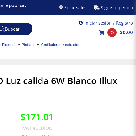
a república.
Sucursales
Sigue tu pedido
Iniciar sesión / Registro
0
$0.00
Plomería
Pinturas
Ventiladores y extractores
D Luz calida 6W Blanco Illux
$
171.01
IVA INCLUIDO