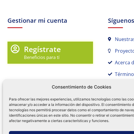
Gestionar mi cuenta
Sígueno
Nuestra
Regístrate
Proyecto
Beneficios para tí
Acerca 
Término
Promociones y Novedades
Aviso de
Consentimiento de Cookies
Sígue tu pedido
Para ofrecer las mejores experiencias, utilizamos tecnologías como las coo
almacenar y/o acceder a la información del dispositivo. El consentimiento 
Mi Cuenta en Tamex
tecnologías nos permitirá procesar datos como el comportamiento de nave
55 
identificaciones únicas en este sitio. No consentir o retirar el consentimien
Mis Favoritos
afectar negativamente a ciertas características y funciones.
¿Tien
0
Facebo
Ins