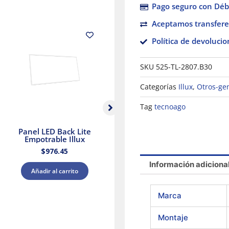
Pago seguro con Débi
Aceptamos transfere
Política de devolucio
SKU
525-TL-2807.B30
Categorías
Illux
,
Otros-ge
Tag
tecnoago
Panel LED Back Lite
Panel LED Luz blanca
Ve
Empotrable Illux
y Cálida Blanca Illux
$
976.45
$
426.88
Información adiciona
Añadir al carrito
Añadir al carrito
Marca
Montaje