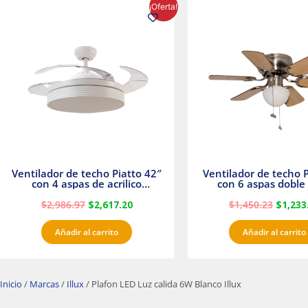
El
El
El
¡Oferta!
precio
precio
precio
original
actual
origina
era:
es:
era:
$2,986.97.
$2,617.20.
$1,450.
Ventilador de techo Piatto 42″
Ventilador de techo P
con 4 aspas de acrilico
con 6 aspas doble 
transparente
Satinado Master
$
2,986.97
$
2,617.20
$
1,450.23
$
1,233
Añadir al carrito
Añadir al carrito
Inicio
/
Marcas
/
Illux
/ Plafon LED Luz calida 6W Blanco Illux