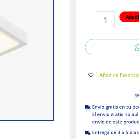
Plafon
Añadir
LED
Luz
calida
6W
Blanco
Illux
cantidad
Añadir a Favoritos
Envío gratis en tu p
El envío gratis no ap
envío de este product
Entrega de 3 a 5 días