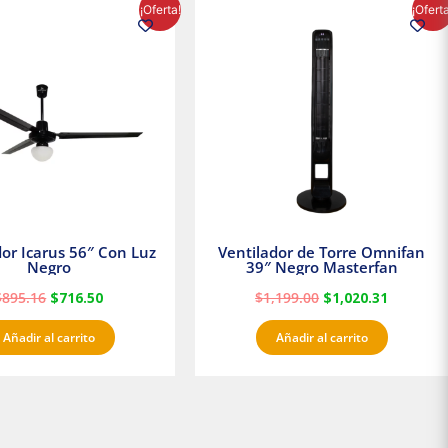
El
El
El
El
¡Oferta!
¡Ofert
precio
precio
precio
precio
original
actual
original
actual
era:
es:
era:
es:
$895.16.
$716.50.
$1,199.00.
$1,020.3
dor Icarus 56″ Con Luz
Ventilador de Torre Omnifan
Negro
39″ Negro Masterfan
$
895.16
$
716.50
$
1,199.00
$
1,020.31
Añadir al carrito
Añadir al carrito