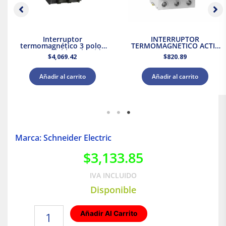
Interruptor
INTERRUPTOR
termomagnético 3 polos
TERMOMAGNETICO ACTI9
90A Atornillable Schneider
3 POLOS 20 A 220/440 VCA
$
4,069.42
$
820.89
Electric
Añadir al carrito
Añadir al carrito
Marca: Schneider Electric
$
3,133.85
IVA INCLUIDO
Disponible
Interruptor
Añadir Al Carrito
Mini