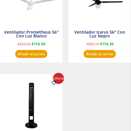
Ventilador Prometheus 56″
Ventilador Icarus 56″ Con
Con Luz Blanco
Luz Negro
$
854.30
$
716.50
$
895.16
$
716.50
Añadir al carrito
Añadir al carrito
El
El
¡Oferta!
precio
precio
original
actual
era:
es:
$1,199.00.
$1,020.31.