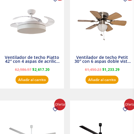
original
actual
original
actual
era:
es:
era:
es:
$2,986.97.
$2,617.20.
$1,450.23.
$1,233.2
Ventilador de techo Piatto
Ventilador de techo Petit
42″ con 4 aspas de acrilico
30″ con 6 aspas doble vista
transparente
Satinado Masterfan
$
2,986.97
$
2,617.20
$
1,450.23
$
1,233.29
Añadir al carrito
Añadir al carrito
El
El
El
El
¡Oferta!
¡Ofert
precio
precio
precio
precio
original
actual
original
actual
era:
es:
era:
es:
$854.30.
$716.50.
$895.16.
$716.50.