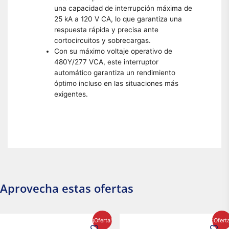
una capacidad de interrupción máxima de
25 kA a 120 V CA, lo que garantiza una
respuesta rápida y precisa ante
cortocircuitos y sobrecargas.
Con su máximo voltaje operativo de
480Y/277 VCA, este interruptor
automático garantiza un rendimiento
óptimo incluso en las situaciones más
exigentes.
Aprovecha estas ofertas
El
El
El
El
¡Oferta!
¡Ofert
precio
precio
precio
precio