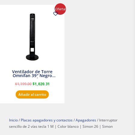
El
El
¡Oferta!
precio
precio
original
actual
era:
es:
$1,199.00.
$1,020.31.
Ventilador de Torre
Omnifan 39″ Negro
Masterfan
$
1,199.00
$
1,020.31
Añadir al carrito
Inicio
/
Placas apagadores y contactos
/
Apagadores
/ Interruptor
sencillo de 2 vías tecla 1 M | Color blanco | Simon 26 | Simon