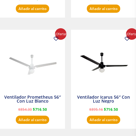
Añadir al carrito
Añadir al carrito
El
El
El
El
¡Oferta!
¡Ofert
precio
precio
precio
precio
original
actual
original
actual
era:
es:
era:
es:
$854.30.
$716.50.
$895.16.
$716.50.
Ventilador Prometheus 56″
Ventilador Icarus 56″ Con
Con Luz Blanco
Luz Negro
$
854.30
$
716.50
$
895.16
$
716.50
Añadir al carrito
Añadir al carrito