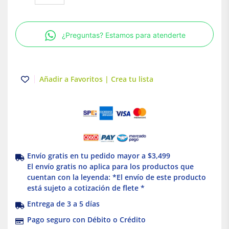
de
2
vías
¿Preguntas? Estamos para atenderte
tecla
1
M
|
Añadir a Favoritos | Crea tu lista
Color
blanco
|
Simon
26
|
Simon
Envío gratis en tu pedido mayor a $3,499
cantidad
El envío gratis no aplica para los productos que
cuentan con la leyenda: *El envío de este producto
está sujeto a cotización de flete *
Entrega de 3 a 5 días
Pago seguro con Débito o Crédito