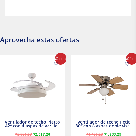
Aprovecha estas ofertas
El
El
El
El
¡Oferta!
¡Ofert
precio
precio
precio
precio
original
actual
original
actual
era:
es:
era:
es:
$2,986.97.
$2,617.20.
$1,450.23.
$1,233.2
Ventilador de techo Piatto
Ventilador de techo Petit
42″ con 4 aspas de acrilico
30″ con 6 aspas doble vista
transparente
Satinado Masterfan
$
2,986.97
$
2,617.20
$
1,450.23
$
1,233.29