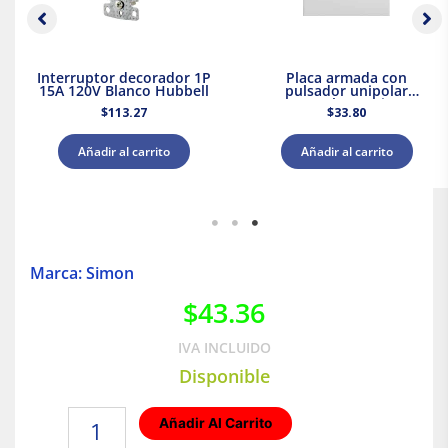
Interruptor decorador 1P
Placa armada con
15A 120V Blanco Hubbell
pulsador unipolar
campana Blanco Simon 23
$
113.27
$
33.80
Añadir al carrito
Añadir al carrito
Marca: Simon
$
43.36
IVA INCLUIDO
Disponible
Interruptor
Añadir Al Carrito
sencillo