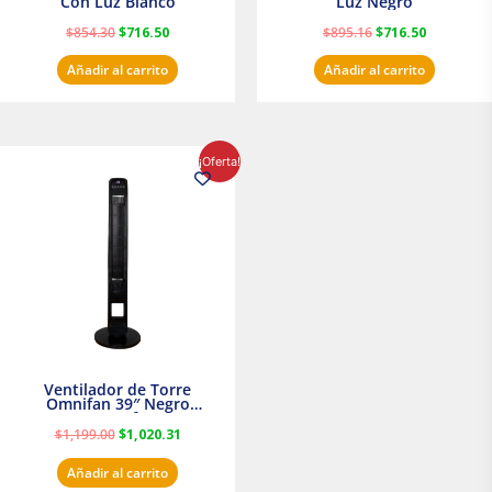
Con Luz Blanco
Luz Negro
$
854.30
$
716.50
$
895.16
$
716.50
Añadir al carrito
Añadir al carrito
El
El
¡Oferta!
precio
precio
original
actual
era:
es:
$1,199.00.
$1,020.31.
Ventilador de Torre
Omnifan 39″ Negro
Masterfan
$
1,199.00
$
1,020.31
Añadir al carrito