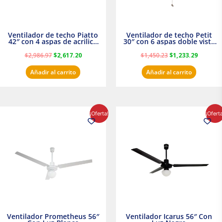
Ventilador de techo Piatto
Ventilador de techo Petit
42″ con 4 aspas de acrilico
30″ con 6 aspas doble vista
transparente
Satinado Masterfan
$
2,986.97
$
2,617.20
$
1,450.23
$
1,233.29
Añadir al carrito
Añadir al carrito
El
El
El
El
¡Oferta!
¡Ofert
precio
precio
precio
precio
original
actual
original
actual
era:
es:
era:
es:
$854.30.
$716.50.
$895.16.
$716.50.
Ventilador Prometheus 56″
Ventilador Icarus 56″ Con