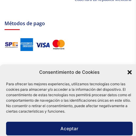
Métodos de pago
Consentimiento de Cookies
Para ofrecer las mejores experiencias, utilizamos tecnologías como las
cookies para almacenar y/o acceder a la información del dispositivo. El
Tu compra es respaldada por nuestro certificado SSL y operada bajo las
consentimiento de estas tecnologías nos permitirá procesar datos como el
mejores prácticas de seguridad.
comportamiento de navegación o las identificaciones únicas en este sitio.
Distribuidora Tamex - México
No consentir o retirar el consentimiento, puede afectar negativamente a
e-commerce
ciertas características y funciones.
0
Aceptar