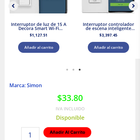
Interruptor de luz de 15 A
Interruptor controlador
Decora Smart Wi-Fi
de escena inteligente
Leviton
Decora, Wi-Fi Leviton
$
1,127.51
$
3,397.45
Añadir al carrito
Añadir al carrito
Marca: Simon
$
33.80
IVA INCLUIDO
Disponible
Placa
Añadir Al Carrito
armada