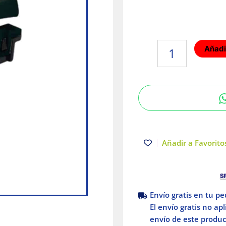
Interruptor
Añadir
timbre
6A
127VCA
Negro
Eaton
cantidad
Añadir a Favoritos
Envío gratis en tu p
El envío gratis no ap
envío de este product