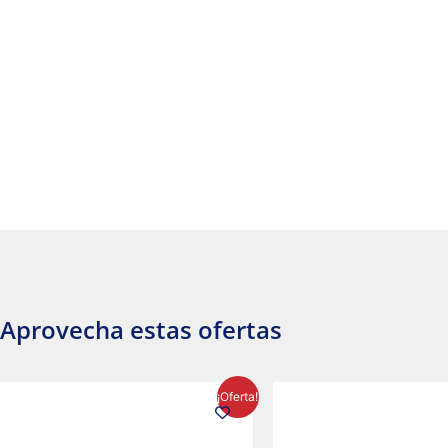
Aprovecha estas ofertas
El
El
El
¡Oferta!
precio
precio
precio
original
actual
origina
era:
es:
era: