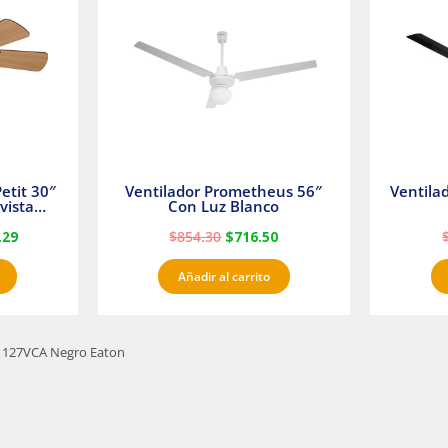
23.
$1,233.29.
$854.30.
$716.50.
etit 30″
Ventilador Prometheus 56″
Ventila
vista
Con Luz Blanco
fan
.29
$
854.30
$
716.50
Añadir al carrito
A 127VCA Negro Eaton