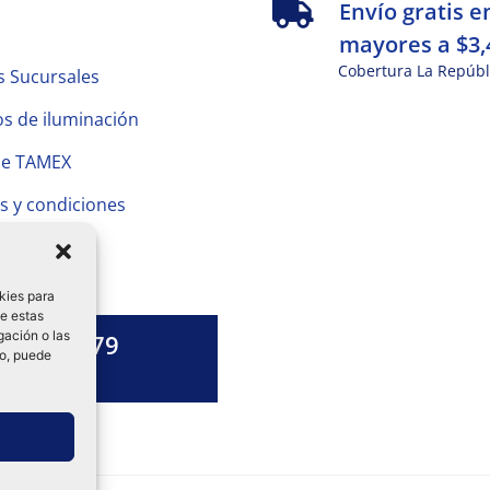
s
Envío gratis e
mayores a $3,
Cobertura La Repúbl
s Sucursales
s de iluminación
de TAMEX
s y condiciones
 Privacidad
kies para
de estas
gación o las
1328 13 79
to, puede
es una duda?
ok-
tagram
Linkedin-
in