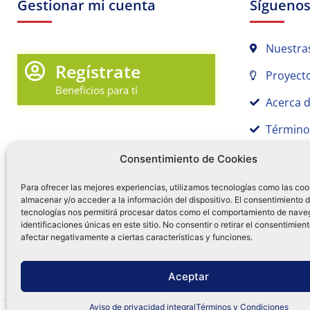
Gestionar mi cuenta
Sígueno
Nuestra
Regístrate
Proyecto
Beneficios para tí
Acerca 
Término
Promociones y Novedades
Aviso de
Consentimiento de Cookies
Sígue tu pedido
Para ofrecer las mejores experiencias, utilizamos tecnologías como las coo
almacenar y/o acceder a la información del dispositivo. El consentimiento 
Mi Cuenta en Tamex
tecnologías nos permitirá procesar datos como el comportamiento de nave
55 
identificaciones únicas en este sitio. No consentir o retirar el consentimien
Mis Favoritos
afectar negativamente a ciertas características y funciones.
¿Tien
0
Facebo
Ins
f
Aceptar
Aviso de privacidad integral
Términos y Condiciones