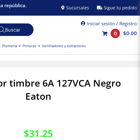
a república.
Sucursales
Sigue tu pedido
Iniciar sesión / Registro
0
$0.00
Plomería
Pinturas
Ventiladores y extractores
or timbre 6A 127VCA Negro
Eaton
$
31.25