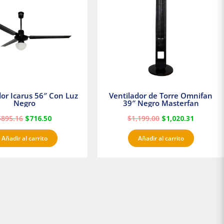
$895.16.
$716.50.
$1,199.00.
$1,020.3
dor Icarus 56″ Con Luz
Ventilador de Torre Omnifan
Negro
39″ Negro Masterfan
$
895.16
$
716.50
$
1,199.00
$
1,020.31
Añadir al carrito
Añadir al carrito