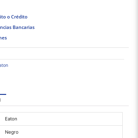
to o Crédito
ncias Bancarias
nes
aton
Interruptor sencillo
Pack 5 Portalámparas
Pack 
3″ Negro Mate Stalo
de cerámica Blanca
blin
& Kristalo Leviton
E27 250V 660W Royer
vedia 
$
87.66
$
132.67
12
l
Añadir al carrito
Añadir al carrito
Añad
Eaton
Negro