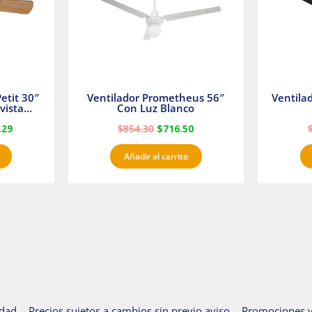
etit 30″
Ventilador Prometheus 56″
Ventila
vista
Con Luz Blanco
fan
.29
$
854.30
$
716.50
Añadir al carrito
dad. - Precios sujetos a cambios sin previo aviso. - Promociones v