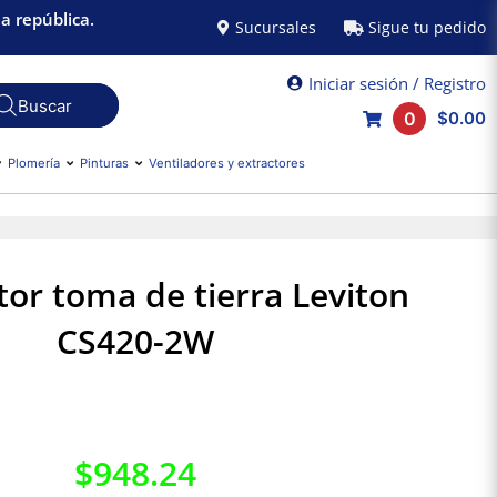
a república.
Sucursales
Sigue tu pedido
Iniciar sesión / Registro
0
$0.00
Plomería
Pinturas
Ventiladores y extractores
tor toma de tierra Leviton
CS420-2W
$
948.24