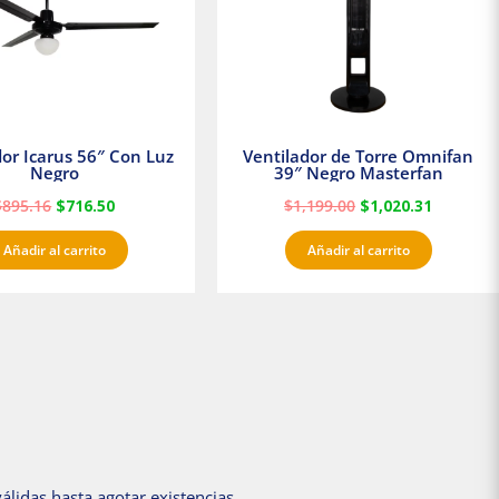
dor Icarus 56″ Con Luz
Ventilador de Torre Omnifan
Negro
39″ Negro Masterfan
$
895.16
$
716.50
$
1,199.00
$
1,020.31
Añadir al carrito
Añadir al carrito
álidas hasta agotar existencias.