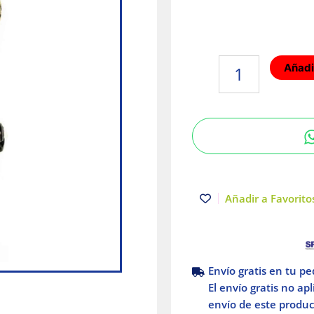
Interruptor
Añadir
toma
de
tierra
Leviton
CS420-
2W
cantidad
Añadir a Favoritos
Envío gratis en tu p
El envío gratis no ap
envío de este product