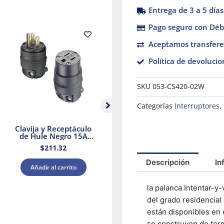
Entrega de 3 a 5 días
Pago seguro con Débi
Aceptamos transfere
Política de devolucio
SKU
053-CS420-02W
Categorías
Interruptores
,
Clavija y Receptáculo
Panel de Protección
de Hule Negro 15A
Contra
125V Leviton
Sobretensiones Tipo 2
S
$
211.32
$
12,842.14
Supresor de Picos
208Y/120 V CA
1
Descripción
In
Leviton
Añadir al carrito
Añadir al carrito
la palanca Intentar-y
del grado residencial 
están disponibles en 
se construyen de term