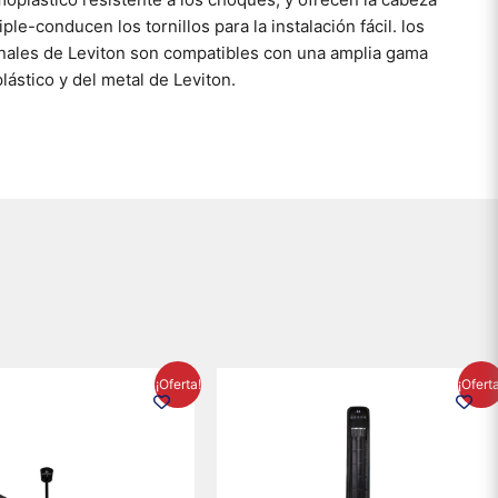
ple-conducen los tornillos para la instalación fácil. los
onales de Leviton son compatibles con una amplia gama
plástico y del metal de Leviton.
El
El
El
El
¡Oferta!
¡Ofert
precio
precio
precio
precio
original
actual
original
actual
era:
es:
era:
es:
$895.16.
$716.50.
$1,199.00.
$1,020.3