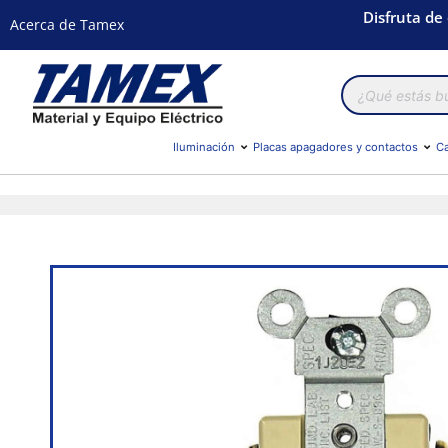
Disfruta de
Acerca de Tamex
Búsqueda
de
productos
Iluminación
Placas apagadores y contactos
Ca