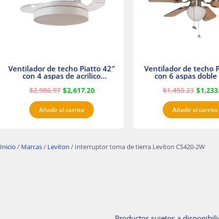
Ventilador de techo Piatto 42″
Ventilador de techo P
con 4 aspas de acrilico
con 6 aspas doble 
transparente
Satinado Master
$
2,986.97
$
2,617.20
$
1,450.23
$
1,233
Añadir al carrito
Añadir al carrito
Inicio
/
Marcas
/
Leviton
/ Interruptor toma de tierra Leviton CS420-2W
Productos sujetos a disponibili