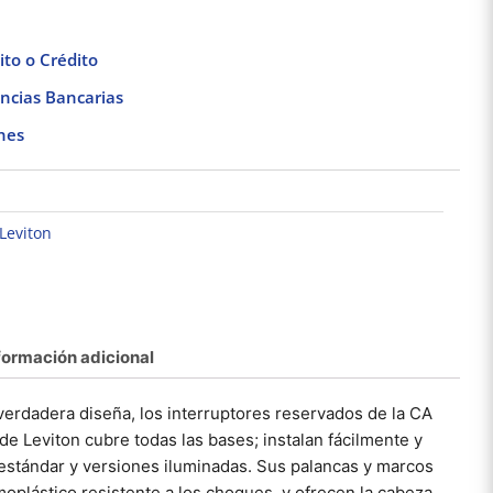
to o Crédito
ncias Bancarias
nes
Leviton
Panel Protector
Placa armada con 2
Placa
Contra
Interruptores y
Interr
obretensiones Tipo 1
Contacto Stalo &
Acero S
$
1,801.98
$
384.16
Supresor de Picos
Kristalo Leviton
20/240 V CA Leviton
formación adicional
Añadir al carrito
Añadir al carrito
Añad
-verdadera diseña, los interruptores reservados de la CA
de Leviton cubre todas las bases; instalan fácilmente y
estándar y versiones iluminadas. Sus palancas y marcos
oplástico resistente a los choques, y ofrecen la cabeza