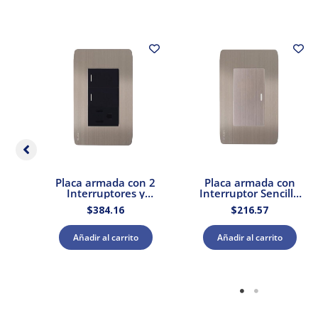
r
Placa armada con 2
Placa armada con
Interruptores y
Interruptor Sencillo
po 1
Contacto Stalo &
Acero Stalo & Kristalo
$
384.16
$
216.57
os
Kristalo Leviton
Leviton
ton
Añadir al carrito
Añadir al carrito