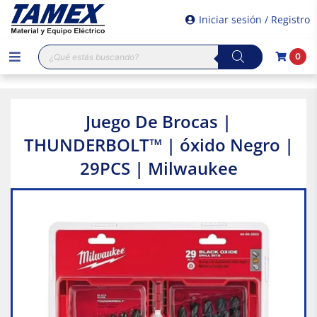
Iniciar sesión / Registro
Búsqueda
0
de
productos
Juego De Brocas |
THUNDERBOLT™ | óxido Negro |
29PCS | Milwaukee