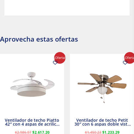
Aprovecha estas ofertas
El
El
El
El
¡Oferta!
¡Ofert
precio
precio
precio
precio
original
actual
original
actual
era:
es:
era:
es:
$2,986.97.
$2,617.20.
$1,450.23.
$1,233.2
Ventilador de techo Piatto
Ventilador de techo Petit
42″ con 4 aspas de acrilico
30″ con 6 aspas doble vista
transparente
Satinado Masterfan
$
2,986.97
$
2,617.20
$
1,450.23
$
1,233.29