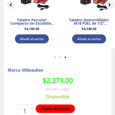
Taladro Percutor
Taladro Destornillador
Compacto sin Escobillas
M18 FUEL de 1/2″
M18 Milwaukee 3602-20 +
Milwaukee 2903-20 + Kit
$
4,199.00
$
4,549.00
Kit Batería y Cargador
Bateria y Cargador
Añadir al carrito
Añadir al carrito
Marca: Milwaukee
$
2,273.00
IVA INCLUIDO
Disponible
Juego
Añadir Al Carrito
De