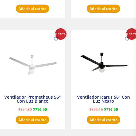
Añadir al carrito
Añadir al carrito
El
El
El
El
¡Oferta!
¡Ofert
precio
precio
precio
precio
original
actual
original
actual
era:
es:
era:
es:
$854.30.
$716.50.
$895.16.
$716.50.
Ventilador Prometheus 56″
Ventilador Icarus 56″ Con
Con Luz Blanco
Luz Negro
$
854.30
$
716.50
$
895.16
$
716.50
Añadir al carrito
Añadir al carrito