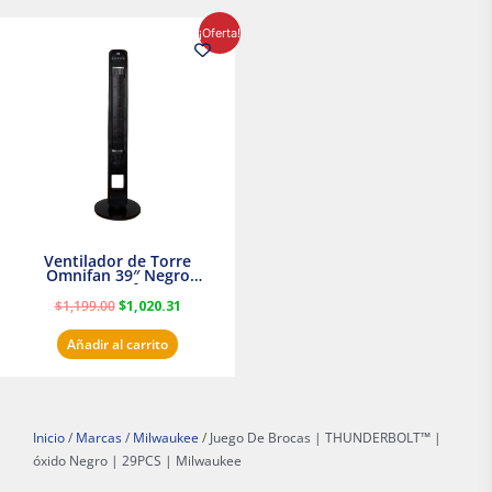
El
El
¡Oferta!
precio
precio
original
actual
era:
es:
$1,199.00.
$1,020.31.
Ventilador de Torre
Omnifan 39″ Negro
Masterfan
$
1,199.00
$
1,020.31
Añadir al carrito
Inicio
/
Marcas
/
Milwaukee
/ Juego De Brocas | THUNDERBOLT™ |
óxido Negro | 29PCS | Milwaukee