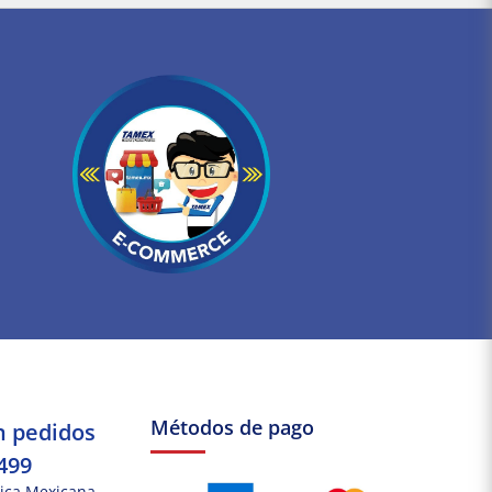
Métodos de pago
n pedidos
499
ica Mexicana