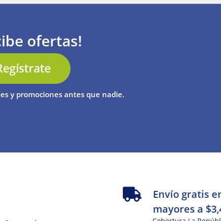
ibe ofertas!
Regístrate
es y promociones antes que nadie.
s
Envío gratis e
mayores a $3,
Cobertura La Repúbl