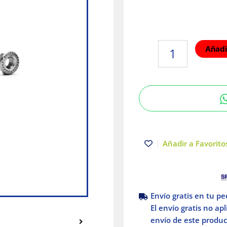
Kit
Añadir
1
para
unión
de
charolas
acabados
Electro
Zinc
Añadir a Favoritos
Charofil
cantidad
Envío gratis en tu p
El envío gratis no ap
envío de este product