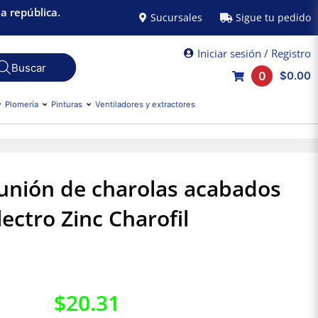
a república.
Sucursales
Sigue tu pedido
Iniciar sesión / Registro
0
$0.00
Plomería
Pinturas
Ventiladores y extractores
 unión de charolas acabados
lectro Zinc Charofil
$
20.31