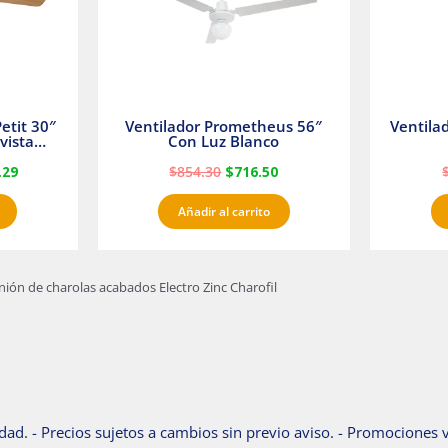
etit 30″
Ventilador Prometheus 56″
Ventila
vista
Con Luz Blanco
fan
.29
$
854.30
$
716.50
Añadir al carrito
unión de charolas acabados Electro Zinc Charofil
dad. - Precios sujetos a cambios sin previo aviso. - Promociones v