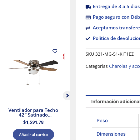
Entrega de 3 a 5 días
Pago seguro con Débi
Aceptamos transfere
Política de devolucio
El
El
precio
precio
SKU
321-MG-51-KIT1EZ
original
actual
Ahorras 22%
era:
es:
$3,387.97.
$2,627.58.
Categorías
Charolas y acc
Información adiciona
Ventilador para Techo
Ventilador de Pared
42″ Satinado
Huracan 30″ Negro
B
Masterfan
Masterfan
Peso
$
1,591.78
$
3,387.97
$
2,627.58
Dimensiones
Añadir al carrito
Añadir al carrito