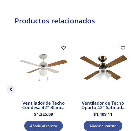
Productos relacionados
el
Ventilador de Techo
Ventilador de Techo
TL-
Condesa 42″ Blanco
Oporto 42″ Satinado
MDF Masterfan
Masterfan
$
1,225.09
$
1,408.11
Añadir al carrito
Añadir al carrito