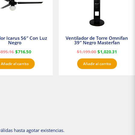
dor Icarus 56″ Con Luz
Ventilador de Torre Omnifan
Negro
39″ Negro Masterfan
$
895.16
$
716.50
$
1,199.00
$
1,020.31
Añadir al carrito
Añadir al carrito
álidas hasta agotar existencias.