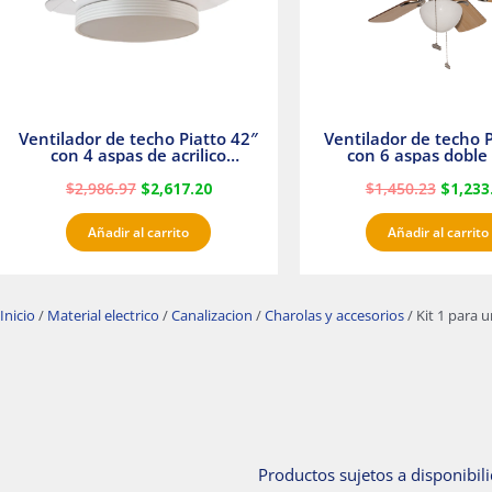
Ventilador de techo Piatto 42″
Ventilador de techo P
con 4 aspas de acrilico
con 6 aspas doble 
transparente
Satinado Master
$
2,986.97
$
2,617.20
$
1,450.23
$
1,233
Añadir al carrito
Añadir al carrito
Inicio
/
Material electrico
/
Canalizacion
/
Charolas y accesorios
/ Kit 1 para 
Productos sujetos a disponibili