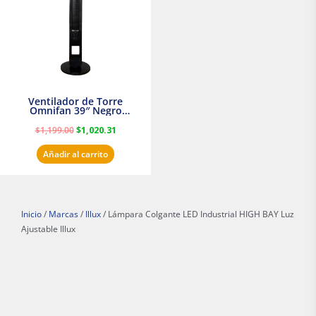
Ventilador de Torre
Omnifan 39″ Negro
Masterfan
$
1,199.00
$
1,020.31
Añadir al carrito
Inicio
/
Marcas
/
Illux
/ Lámpara Colgante LED Industrial HIGH BAY Luz
Ajustable Illux