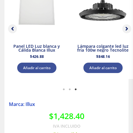
Panel LED Luz blanca y
Lámpara colgante led luz
Cálida Blanca Illux
fría 100w negro Tecnolite
$
426.88
$
848.16
Añadir al carrito
Añadir al carrito
Marca: Illux
$
1,428.40
IVA INCLUIDO