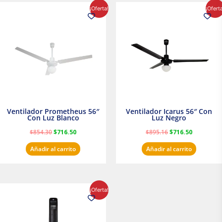
El
El
El
El
¡Oferta!
¡Ofert
precio
precio
precio
precio
original
actual
original
actual
era:
es:
era:
es:
$854.30.
$716.50.
$895.16.
$716.50.
Ventilador Prometheus 56″
Ventilador Icarus 56″ Con
Con Luz Blanco
Luz Negro
$
854.30
$
716.50
$
895.16
$
716.50
Añadir al carrito
Añadir al carrito
El
El
¡Oferta!
precio
precio
original
actual
era:
es:
$1,199.00.
$1,020.31.