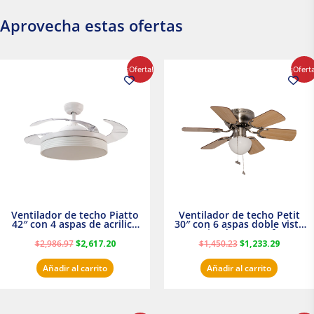
Aprovecha estas ofertas
El
El
El
El
¡Oferta!
¡Ofert
precio
precio
precio
precio
original
actual
original
actual
era:
es:
era:
es:
$2,986.97.
$2,617.20.
$1,450.23.
$1,233.2
Ventilador de techo Piatto
Ventilador de techo Petit
42″ con 4 aspas de acrilico
30″ con 6 aspas doble vista
transparente
Satinado Masterfan
$
2,986.97
$
2,617.20
$
1,450.23
$
1,233.29
Añadir al carrito
Añadir al carrito