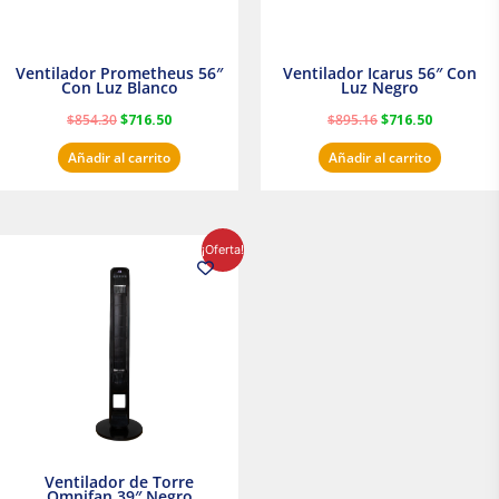
Ventilador Prometheus 56″
Ventilador Icarus 56″ Con
Con Luz Blanco
Luz Negro
$
854.30
$
716.50
$
895.16
$
716.50
Añadir al carrito
Añadir al carrito
El
El
¡Oferta!
precio
precio
original
actual
era:
es:
$1,199.00.
$1,020.31.
Ventilador de Torre
Omnifan 39″ Negro