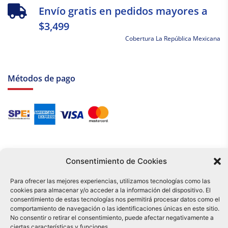
Envío gratis en pedidos mayores a
$3,499
Cobertura La República Mexicana
Métodos de pago
Consentimiento de Cookies
Para ofrecer las mejores experiencias, utilizamos tecnologías como las
cookies para almacenar y/o acceder a la información del dispositivo. El
Tu compra es respaldada por nuestro certificado SSL y operada bajo las
consentimiento de estas tecnologías nos permitirá procesar datos como el
mejores prácticas de seguridad.
comportamiento de navegación o las identificaciones únicas en este sitio.
Distribuidora Tamex - México
No consentir o retirar el consentimiento, puede afectar negativamente a
e-commerce
ciertas características y funciones.