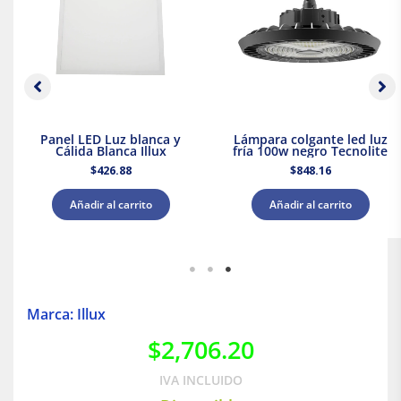
Panel LED Luz blanca y
Lámpara colgante led luz
Cálida Blanca Illux
fría 100w negro Tecnolite
$
426.88
$
848.16
Añadir al carrito
Añadir al carrito
Marca: Illux
$
2,706.20
IVA INCLUIDO