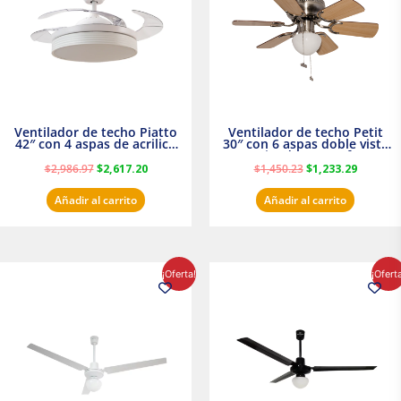
Ventilador de techo Piatto
Ventilador de techo Petit
42″ con 4 aspas de acrilico
30″ con 6 aspas doble vista
transparente
Satinado Masterfan
$
2,986.97
$
2,617.20
$
1,450.23
$
1,233.29
Añadir al carrito
Añadir al carrito
El
El
El
El
¡Oferta!
¡Ofert
precio
precio
precio
precio
original
actual
original
actual
era:
es:
era:
es:
$854.30.
$716.50.
$895.16.
$716.50.