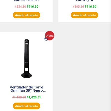
$
854.30
$
716.50
$
895.16
$
716.50
Añadir al carrito
Añadir al carrito
El
El
¡Oferta!
precio
precio
original
actual
era:
es:
$1,199.00.
$1,020.31.
Ventilador de Torre
Omnifan 39″ Negro
Masterfan
$
1,199.00
$
1,020.31
Añadir al carrito