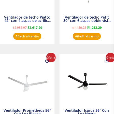
Ventilador de techo Piatto
Ventilador de techo Petit
42″ con 4 aspas de acrilico
30″ con 6 aspas doble vista
transparente
Satinado Masterfan
$
2,986.97
$
2,617.20
$
1,450.23
$
1,233.29
Añadir al carrito
Añadir al carrito
El
El
El
El
¡Oferta!
¡Ofert
precio
precio
precio
precio
original
actual
original
actual
era:
es:
era:
es:
$854.30.
$716.50.
$895.16.
$716.50.
Ventilador Prometheus 56″
Ventilador Icarus 56″ Con
Con Luz Blanco
Luz Negro