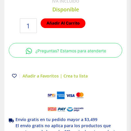
IVA INCLUIDO
Disponible
Lámpara
Añadir Al Carrito
de
exterior
LED
Luz
¿Preguntas? Estamos para atenderte
cálida
7.5W
Blanco
Zibo
Añadir a Favoritos | Crea tu lista
Tecnolite
cantidad
Envío gratis en tu pedido mayor a $3,499
El envío gratis no aplica para los productos que