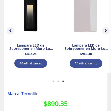
Lámpara LED de
Lámpara LED de
Sobreponer en Muro Luz
Sobreponer en Muro Luz
Cálida color Negro 1.2W
Cálida color Blanco 7.2W
$
402.25
$
960.48
Illux
Illux
Añadir al carrito
Añadir al carrito
Marca: Tecnolite
$
890.35