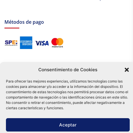
Métodos de pago
Consentimiento de Cookies
Para ofrecer las mejores experiencias, utilizamos tecnologías como las
cookies para almacenar y/o acceder a la información del dispositivo. El
Tu compra es respaldada por nuestro certificado SSL y operada bajo las
consentimiento de estas tecnologías nos permitirá procesar datos como el
mejores prácticas de seguridad.
comportamiento de navegación o las identificaciones únicas en este sitio.
Distribuidora Tamex - México
No consentir o retirar el consentimiento, puede afectar negativamente a
e-commerce
ciertas características y funciones.
0
Aceptar