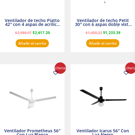
Ventilador de techo Piatto
Ventilador de techo Petit
42″ con 4 aspas de acrilico
30″ con 6 aspas doble vista
transparente
Satinado Masterfan
$
2,986.97
$
2,617.20
$
1,450.23
$
1,233.29
Añadir al carrito
Añadir al carrito
El
El
El
El
¡Oferta!
¡Ofert
precio
precio
precio
precio
original
actual
original
actual
era:
es:
era:
es:
$854.30.
$716.50.
$895.16.
$716.50.
Ventilador Prometheus 56″
Ventilador Icarus 56″ Con
Con Luz Blanco
Luz Negro