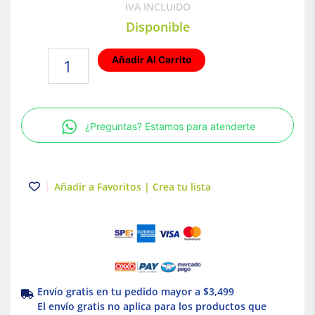
IVA INCLUIDO
Disponible
Lámpara
Añadir Al Carrito
LED
de
Sobreponer
en
¿Preguntas? Estamos para atenderte
Muro
Luz
Cálida
color
Añadir a Favoritos | Crea tu lista
Negro
1.2W
Illux
cantidad
Envío gratis en tu pedido mayor a $3,499
El envío gratis no aplica para los productos que