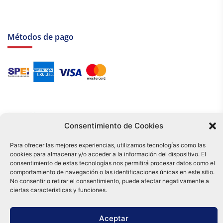
Métodos de pago
Consentimiento de Cookies
Para ofrecer las mejores experiencias, utilizamos tecnologías como las
Tu compra es respaldada por nuestro certificado SSL y operada bajo las
cookies para almacenar y/o acceder a la información del dispositivo. El
mejores prácticas de seguridad.
consentimiento de estas tecnologías nos permitirá procesar datos como el
Distribuidora Tamex - México
comportamiento de navegación o las identificaciones únicas en este sitio.
e-commerce
No consentir o retirar el consentimiento, puede afectar negativamente a
ciertas características y funciones.
0
Aceptar