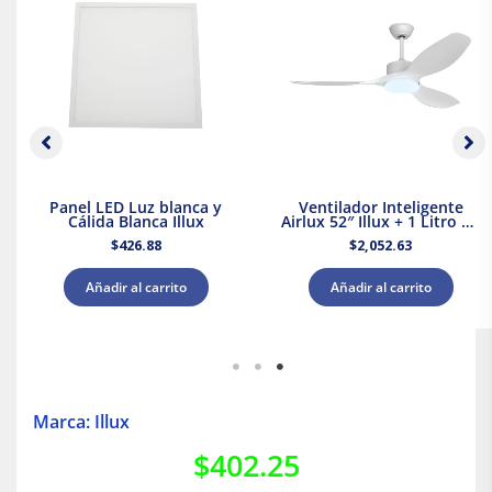
Panel LED Luz blanca y
Ventilador Inteligente
Cálida Blanca Illux
Airlux 52″ Illux + 1 Litro de
Pintura Blanca Acuario
$
426.88
$
2,052.63
Añadir al carrito
Añadir al carrito
Marca: Illux
$
402.25