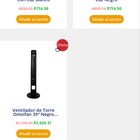
$
854.30
$
716.50
$
895.16
$
716.50
Añadir al carrito
Añadir al carrito
El
El
¡Oferta!
precio
precio
original
actual
era:
es:
$1,199.00.
$1,020.31.
Ventilador de Torre
Omnifan 39″ Negro
Masterfan
$
1,199.00
$
1,020.31
Añadir al carrito