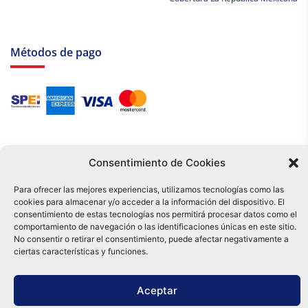
Métodos de pago
Consentimiento de Cookies
Para ofrecer las mejores experiencias, utilizamos tecnologías como las
cookies para almacenar y/o acceder a la información del dispositivo. El
Tu compra es respaldada por nuestro certificado SSL y operada bajo las
consentimiento de estas tecnologías nos permitirá procesar datos como el
mejores prácticas de seguridad.
comportamiento de navegación o las identificaciones únicas en este sitio.
Distribuidora Tamex - México
No consentir o retirar el consentimiento, puede afectar negativamente a
e-commerce
ciertas características y funciones.
0
Aceptar