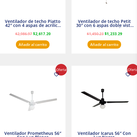
Ventilador de techo Piatto
Ventilador de techo Petit
42″ con 4 aspas de acrilico
30″ con 6 aspas doble vista
transparente
Satinado Masterfan
$
2,986.97
$
2,617.20
$
1,450.23
$
1,233.29
Añadir al carrito
Añadir al carrito
El
El
El
El
¡Oferta!
¡Ofert
precio
precio
precio
precio
original
actual
original
actual
era:
es:
era:
es:
$854.30.
$716.50.
$895.16.
$716.50.
Ventilador Prometheus 56″
Ventilador Icarus 56″ Con