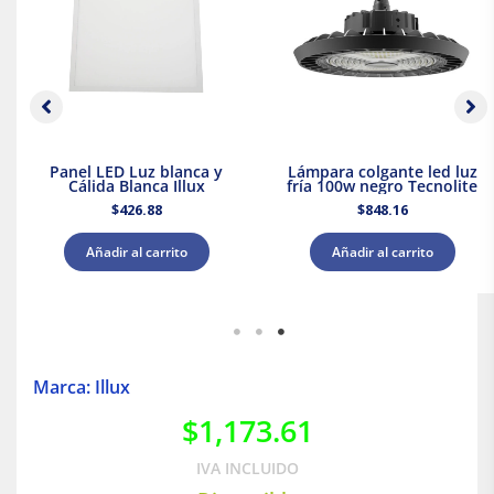
Panel LED Luz blanca y
Lámpara colgante led luz
Cálida Blanca Illux
fría 100w negro Tecnolite
$
426.88
$
848.16
Añadir al carrito
Añadir al carrito
Marca: Illux
$
1,173.61
IVA INCLUIDO