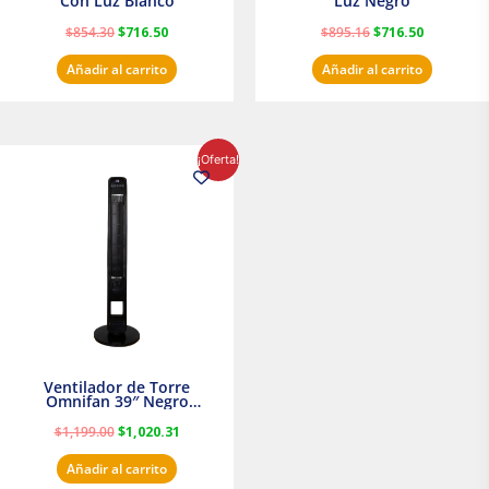
Con Luz Blanco
Luz Negro
$
854.30
$
716.50
$
895.16
$
716.50
Añadir al carrito
Añadir al carrito
El
El
¡Oferta!
precio
precio
original
actual
era:
es:
$1,199.00.
$1,020.31.
Ventilador de Torre
Omnifan 39″ Negro
Masterfan
$
1,199.00
$
1,020.31
Añadir al carrito