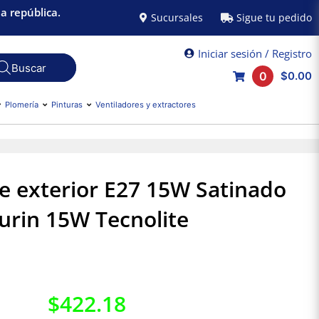
a república.
Sucursales
Sigue tu pedido
Iniciar sesión / Registro
0
$0.00
Plomería
Pinturas
Ventiladores y extractores
 exterior E27 15W Satinado
urin 15W Tecnolite
$
422.18