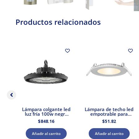
Productos relacionados
e
Lámpara colgante led
Lámpara de techo led
uro
luz fría 100w negro
empotrable para
r
Tecnolite
interior luz cálida 9w
$
848.16
$
51.82
ux
Tecnolite
Añadir al carrito
Añadir al carrito