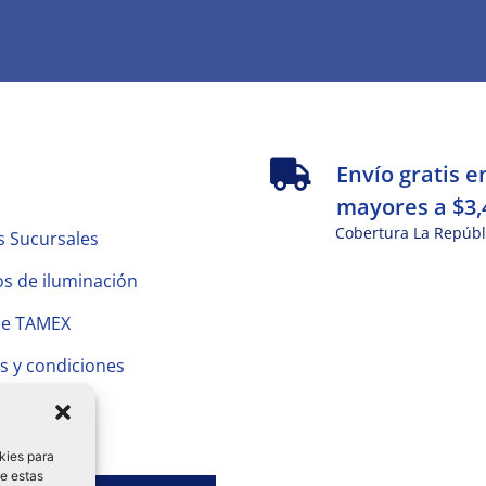
s
Envío gratis e
mayores a $3,
Cobertura La Repúbl
s Sucursales
s de iluminación
de TAMEX
s y condiciones
 Privacidad
kies para
de estas