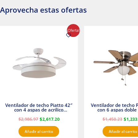
Aprovecha estas ofertas
El
El
El
¡Oferta!
precio
precio
precio
original
actual
origina
era:
es:
era:
$2,986.97.
$2,617.20.
$1,450.
Ventilador de techo Piatto 42″
Ventilador de techo P
con 4 aspas de acrilico
con 6 aspas doble 
transparente
Satinado Master
$
2,986.97
$
2,617.20
$
1,450.23
$
1,233
Añadir al carrito
Añadir al carrito