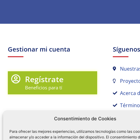
Gestionar mi cuenta
Sígueno
Nuestra
Regístrate
Proyecto
Beneficios para tí
Acerca 
Término
Promociones y Novedades
Aviso de
Consentimiento de Cookies
Sígue tu pedido
Para ofrecer las mejores experiencias, utilizamos tecnologías como las coo
almacenar y/o acceder a la información del dispositivo. El consentimiento 
Mi Cuenta en Tamex