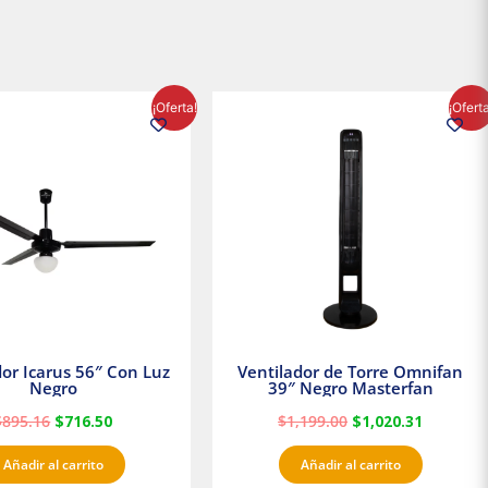
El
El
El
El
¡Oferta!
¡Ofert
precio
precio
precio
precio
original
actual
original
actual
era:
es:
era:
es:
$895.16.
$716.50.
$1,199.00.
$1,020.3
dor Icarus 56″ Con Luz
Ventilador de Torre Omnifan
Negro
39″ Negro Masterfan
$
895.16
$
716.50
$
1,199.00
$
1,020.31
Añadir al carrito
Añadir al carrito