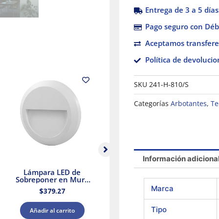
Entrega de 3 a 5 días
Pago seguro con Débi
Aceptamos transfere
Política de devolucio
SKU
241-H-810/S
Categorías
Arbotantes
,
Te
Información adiciona
Lámpara LED de
Lámpara LED de
Sobreponer en Muro
Sobreponer en Muro
S
Luz Cálida color
Luz Cálida color Negro
Marca
$
379.27
$
402.25
Blanco 1.62W Illux
1.2W Illux
Tipo
Añadir al carrito
Añadir al carrito