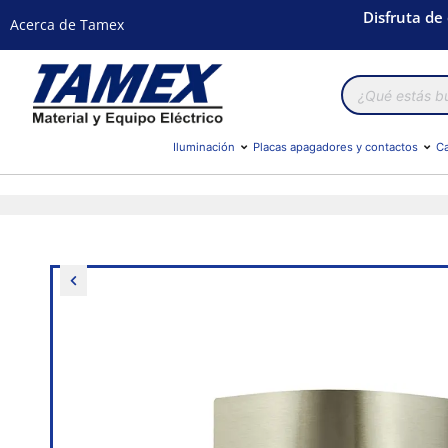
Disfruta de
Acerca de Tamex
Búsqueda
de
productos
Iluminación
Placas apagadores y contactos
Ca