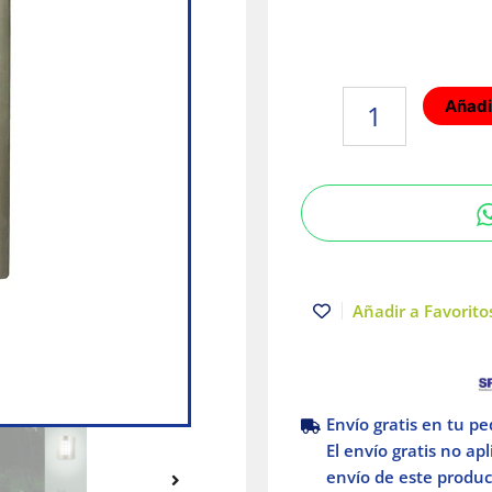
Lámpara
Añadir
de
exterior
E27
15W
Satinado
Turin
15W
Tecnolite
Añadir a Favoritos
cantidad
Envío gratis en tu p
El envío gratis no ap
envío de este product