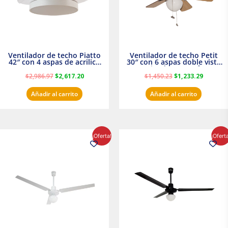
Ventilador de techo Piatto
Ventilador de techo Petit
42″ con 4 aspas de acrilico
30″ con 6 aspas doble vista
transparente
Satinado Masterfan
$
2,986.97
$
2,617.20
$
1,450.23
$
1,233.29
Añadir al carrito
Añadir al carrito
El
El
El
El
¡Oferta!
¡Ofert
precio
precio
precio
precio
original
actual
original
actual
era:
es:
era:
es:
$854.30.
$716.50.
$895.16.
$716.50.