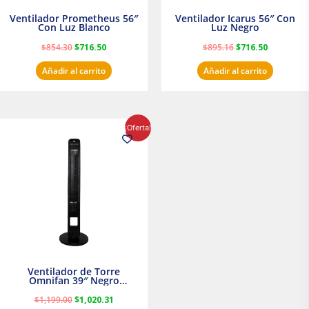
Ventilador Prometheus 56″
Ventilador Icarus 56″ Con
Con Luz Blanco
Luz Negro
$
854.30
$
716.50
$
895.16
$
716.50
Añadir al carrito
Añadir al carrito
El
El
¡Oferta!
precio
precio
original
actual
era:
es:
$1,199.00.
$1,020.31.
Ventilador de Torre
Omnifan 39″ Negro
Masterfan
$
1,199.00
$
1,020.31