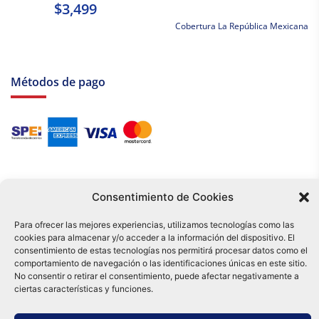
$3,499
Cobertura La República Mexicana
Métodos de pago
Consentimiento de Cookies
Para ofrecer las mejores experiencias, utilizamos tecnologías como las
cookies para almacenar y/o acceder a la información del dispositivo. El
Tu compra es respaldada por nuestro certificado SSL y operada bajo las
consentimiento de estas tecnologías nos permitirá procesar datos como el
mejores prácticas de seguridad.
comportamiento de navegación o las identificaciones únicas en este sitio.
Distribuidora Tamex - México
No consentir o retirar el consentimiento, puede afectar negativamente a
e-commerce
ciertas características y funciones.
0