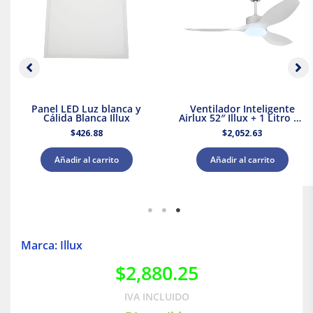
Panel LED Luz blanca y
Ventilador Inteligente
Cálida Blanca Illux
Airlux 52″ Illux + 1 Litro de
Pintura Blanca Acuario
$
426.88
$
2,052.63
Añadir al carrito
Añadir al carrito
Marca: Illux
$
2,880.25
IVA INCLUIDO