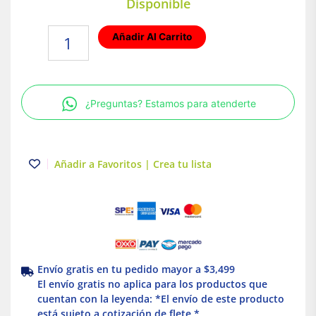
Disponible
Lámpara
Añadir Al Carrito
de
piso
LED
Luz
¿Preguntas? Estamos para atenderte
blanca
5W
Gris
Illux
Añadir a Favoritos | Crea tu lista
cantidad
Envío gratis en tu pedido mayor a $3,499
El envío gratis no aplica para los productos que
cuentan con la leyenda: *El envío de este producto
está sujeto a cotización de flete *