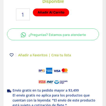
Disponible
Lámpara
Añadir Al Carrito
De
Taller
|
Cable
¿Preguntas? Estamos para atenderte
de
14.5
mts.
|
Añadir a Favoritos | Crea tu lista
75w
|
Truper
cantidad
Envío gratis en tu pedido mayor a $3,499
El envío gratis no aplica para los productos que
cuentan con la leyenda: *El envío de este producto
está sujeto a cotización de flete *