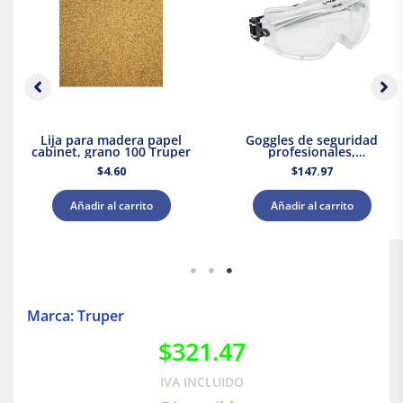
Lija para madera papel
Goggles de seguridad
cabinet, grano 100 Truper
profesionales,
antiempaño, Expert
$
4.60
$
147.97
Añadir al carrito
Añadir al carrito
Marca: Truper
$
321.47
IVA INCLUIDO