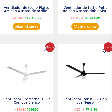
Ventilador de techo Piatto
Ventilador de techo Petit
42″ con 4 aspas de acrilico
30″ con 6 aspas doble vista
transparente
Satinado Masterfan
$
2,986.97
$
2,617.20
$
1,450.23
$
1,233.29
Añadir al carrito
Añadir al carrito
El
El
El
El
¡Oferta!
¡Ofert
precio
precio
precio
precio
original
actual
original
actual
era:
es:
era:
es:
$854.30.
$716.50.
$895.16.
$716.50.
Ventilador Prometheus 56″
Ventilador Icarus 56″ Con
Con Luz Blanco
Luz Negro
$
854.30
$
716.50
$
895.16
$
716.50