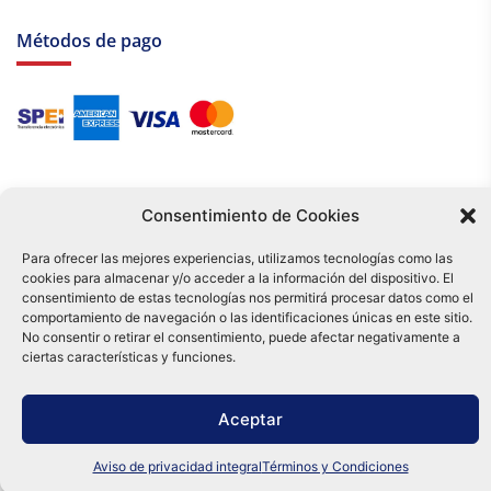
Métodos de pago
Consentimiento de Cookies
Para ofrecer las mejores experiencias, utilizamos tecnologías como las
cookies para almacenar y/o acceder a la información del dispositivo. El
Tu compra es respaldada por nuestro certificado SSL y operada bajo las
consentimiento de estas tecnologías nos permitirá procesar datos como el
mejores prácticas de seguridad.
comportamiento de navegación o las identificaciones únicas en este sitio.
Distribuidora Tamex - México
No consentir o retirar el consentimiento, puede afectar negativamente a
e-commerce
ciertas características y funciones.
0
Aceptar
Aviso de privacidad integral
Términos y Condiciones