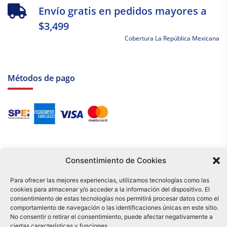
Envío gratis en pedidos mayores a
$3,499
Cobertura La República Mexicana
Métodos de pago
Consentimiento de Cookies
Para ofrecer las mejores experiencias, utilizamos tecnologías como las
cookies para almacenar y/o acceder a la información del dispositivo. El
Tu compra es respaldada por nuestro certificado SSL y operada bajo las
consentimiento de estas tecnologías nos permitirá procesar datos como el
mejores prácticas de seguridad.
comportamiento de navegación o las identificaciones únicas en este sitio.
Distribuidora Tamex - México
No consentir o retirar el consentimiento, puede afectar negativamente a
e-commerce
ciertas características y funciones.