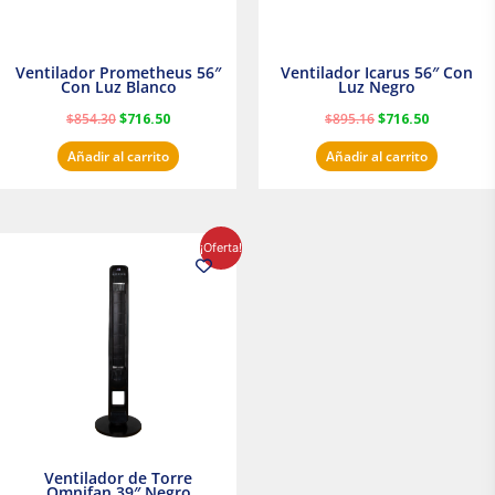
Ventilador Prometheus 56″
Ventilador Icarus 56″ Con
Con Luz Blanco
Luz Negro
$
854.30
$
716.50
$
895.16
$
716.50
Añadir al carrito
Añadir al carrito
El
El
¡Oferta!
precio
precio
original
actual
era:
es:
$1,199.00.
$1,020.31.
Ventilador de Torre
Omnifan 39″ Negro