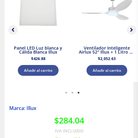
Panel LED Luz blanca y
Ventilador Inteligente
Cálida Blanca Illux
Airlux 52″ Illux + 1 Litro de
Pintura Blanca Acuario
$
426.88
$
2,052.63
Añadir al carrito
Añadir al carrito
Marca: Illux
$
284.04
IVA INCLUIDO