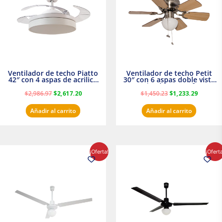
Ventilador de techo Piatto
Ventilador de techo Petit
42″ con 4 aspas de acrilico
30″ con 6 aspas doble vista
transparente
Satinado Masterfan
$
2,986.97
$
2,617.20
$
1,450.23
$
1,233.29
Añadir al carrito
Añadir al carrito
El
El
El
El
¡Oferta!
¡Ofert
precio
precio
precio
precio
original
actual
original
actual
era:
es:
era:
es:
$854.30.
$716.50.
$895.16.
$716.50.