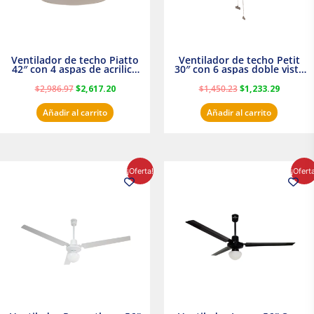
Ventilador de techo Piatto
Ventilador de techo Petit
42″ con 4 aspas de acrilico
30″ con 6 aspas doble vista
transparente
Satinado Masterfan
$
2,986.97
$
2,617.20
$
1,450.23
$
1,233.29
Añadir al carrito
Añadir al carrito
El
El
El
El
¡Oferta!
¡Ofert
precio
precio
precio
precio
original
actual
original
actual
era:
es:
era:
es:
$854.30.
$716.50.
$895.16.
$716.50.