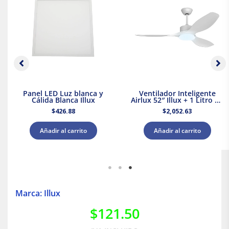
Panel LED Luz blanca y
Ventilador Inteligente
Cálida Blanca Illux
Airlux 52″ Illux + 1 Litro de
Pintura Blanca Acuario
$
426.88
$
2,052.63
Añadir al carrito
Añadir al carrito
Marca: Illux
$
121.50