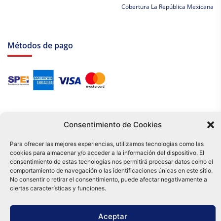
Cobertura La República Mexicana
Métodos de pago
Consentimiento de Cookies
Para ofrecer las mejores experiencias, utilizamos tecnologías como las
cookies para almacenar y/o acceder a la información del dispositivo. El
Tu compra es respaldada por nuestro certificado SSL y operada bajo las
consentimiento de estas tecnologías nos permitirá procesar datos como el
mejores prácticas de seguridad.
comportamiento de navegación o las identificaciones únicas en este sitio.
Distribuidora Tamex - México
No consentir o retirar el consentimiento, puede afectar negativamente a
e-commerce
ciertas características y funciones.
0
Aceptar