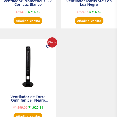
Ventilador Prometheus 56″
Ventilador Icarus 56″ Con
Con Luz Blanco
Luz Negro
$
854.30
$
716.50
$
895.16
$
716.50
Añadir al carrito
Añadir al carrito
El
El
¡Oferta!
precio
precio
original
actual
era:
es:
$1,199.00.
$1,020.31.
Ventilador de Torre
Omnifan 39″ Negro
Masterfan
$
1,199.00
$
1,020.31
Añadir al carrito