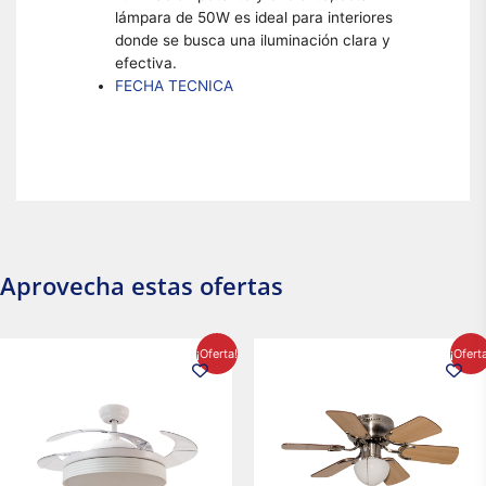
lámpara de 50W es ideal para interiores
donde se busca una iluminación clara y
efectiva.
FECHA TECNICA
Aprovecha estas ofertas
El
El
El
El
¡Oferta!
¡Ofert
precio
precio
precio
precio
original
actual
original
actual
era:
es:
era:
es:
$2,986.97.
$2,617.20.
$1,450.23.
$1,233.2