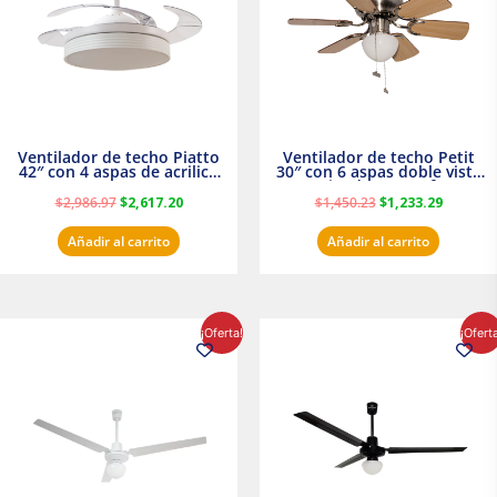
Ventilador de techo Piatto
Ventilador de techo Petit
42″ con 4 aspas de acrilico
30″ con 6 aspas doble vista
transparente
Satinado Masterfan
$
2,986.97
$
2,617.20
$
1,450.23
$
1,233.29
Añadir al carrito
Añadir al carrito
El
El
El
El
¡Oferta!
¡Ofert
precio
precio
precio
precio
original
actual
original
actual
era:
es:
era:
es:
$854.30.
$716.50.
$895.16.
$716.50.