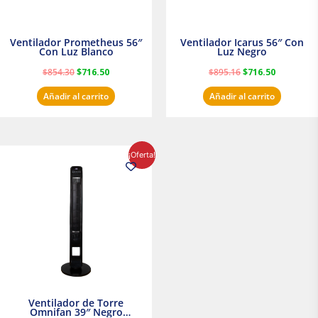
Ventilador Prometheus 56″
Ventilador Icarus 56″ Con
Con Luz Blanco
Luz Negro
$
854.30
$
716.50
$
895.16
$
716.50
Añadir al carrito
Añadir al carrito
El
El
¡Oferta!
precio
precio
original
actual
era:
es:
$1,199.00.
$1,020.31.
Ventilador de Torre
Omnifan 39″ Negro