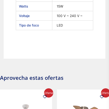
Watts
15W
Voltaje
100 V ~ 240 V ~
Tipo de foco
LED
Aprovecha estas ofertas
El
El
El
El
¡Oferta!
¡Ofert
precio
precio
precio
precio
original
actual
original
actual
era:
es:
era:
es:
$2,986.97.
$2,617.20.
$1,450.23.
$1,233.2