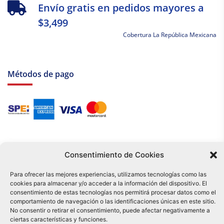
Envío gratis en pedidos mayores a
$3,499
Cobertura La República Mexicana
Métodos de pago
Consentimiento de Cookies
Para ofrecer las mejores experiencias, utilizamos tecnologías como las
cookies para almacenar y/o acceder a la información del dispositivo. El
Tu compra es respaldada por nuestro certificado SSL y operada bajo las
consentimiento de estas tecnologías nos permitirá procesar datos como el
mejores prácticas de seguridad.
comportamiento de navegación o las identificaciones únicas en este sitio.
Distribuidora Tamex - México
No consentir o retirar el consentimiento, puede afectar negativamente a
e-commerce
ciertas características y funciones.