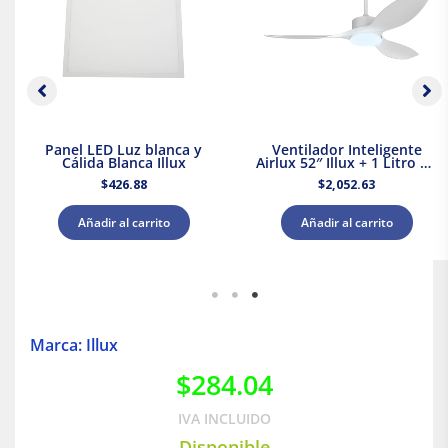
Panel LED Luz blanca y
Ventilador Inteligente
Cálida Blanca Illux
Airlux 52″ Illux + 1 Litro de
Pintura Blanca Acuario
$
426.88
$
2,052.63
Añadir al carrito
Añadir al carrito
Marca: Illux
$
284.04
IVA INCLUIDO
Disponible