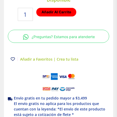
Lámpara
Añadir Al Carrito
de
techo
LED
dirigible
¿Preguntas? Estamos para atenderte
GU5.3
Blanco
Illux
cantidad
Añadir a Favoritos | Crea tu lista
Envío gratis en tu pedido mayor a $3,499
El envío gratis no aplica para los productos que
cuentan con la leyenda: *El envío de este producto
está sujeto a cotización de flete *