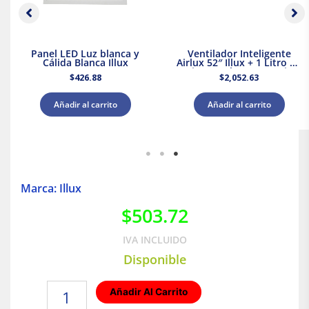
Panel LED Luz blanca y
Ventilador Inteligente
Cálida Blanca Illux
Airlux 52″ Illux + 1 Litro de
Pintura Blanca Acuario
$
426.88
$
2,052.63
Añadir al carrito
Añadir al carrito
Marca: Illux
$
503.72
IVA INCLUIDO
Disponible
Lámpara
Añadir Al Carrito
de