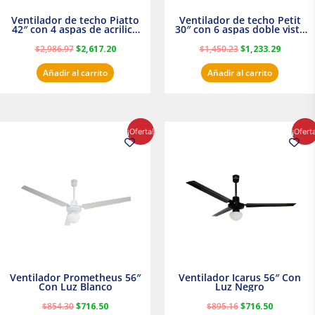
Ventilador de techo Piatto
Ventilador de techo Petit
42″ con 4 aspas de acrilico
30″ con 6 aspas doble vista
transparente
Satinado Masterfan
$
2,986.97
$
2,617.20
$
1,450.23
$
1,233.29
Añadir al carrito
Añadir al carrito
El
El
El
El
¡Oferta!
¡Ofert
precio
precio
precio
precio
original
actual
original
actual
era:
es:
era:
es:
$854.30.
$716.50.
$895.16.
$716.50.
Ventilador Prometheus 56″
Ventilador Icarus 56″ Con
Con Luz Blanco
Luz Negro
$
854.30
$
716.50
$
895.16
$
716.50