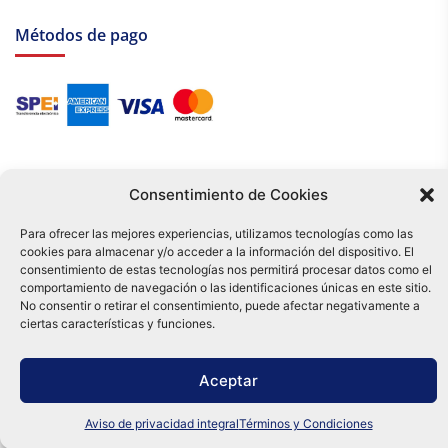
Métodos de pago
Consentimiento de Cookies
Para ofrecer las mejores experiencias, utilizamos tecnologías como las
cookies para almacenar y/o acceder a la información del dispositivo. El
Tu compra es respaldada por nuestro certificado SSL y operada bajo las
consentimiento de estas tecnologías nos permitirá procesar datos como el
mejores prácticas de seguridad.
comportamiento de navegación o las identificaciones únicas en este sitio.
Distribuidora Tamex - México
No consentir o retirar el consentimiento, puede afectar negativamente a
e-commerce
ciertas características y funciones.
0
Aceptar
Aviso de privacidad integral
Términos y Condiciones