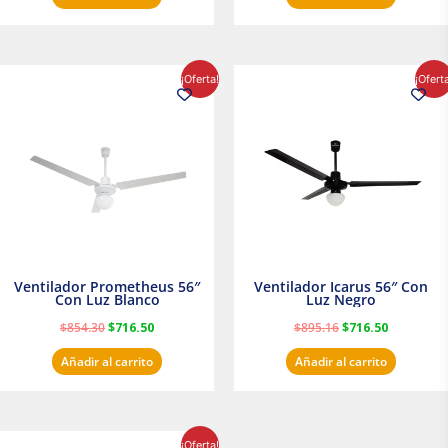
El
El
El
El
¡Oferta!
¡Ofert
precio
precio
precio
precio
original
actual
original
actual
era:
es:
era:
es:
$854.30.
$716.50.
$895.16.
$716.50.
Ventilador Prometheus 56″
Ventilador Icarus 56″ Con
Con Luz Blanco
Luz Negro
$
854.30
$
716.50
$
895.16
$
716.50
Añadir al carrito
Añadir al carrito
El
El
¡Oferta!