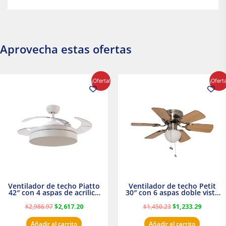
Aprovecha estas ofertas
El
El
El
El
¡Oferta!
¡Ofert
precio
precio
precio
precio
original
actual
original
actual
era:
es:
era:
es:
$2,986.97.
$2,617.20.
$1,450.23.
$1,233.2
Ventilador de techo Piatto
Ventilador de techo Petit
42″ con 4 aspas de acrilico
30″ con 6 aspas doble vista
transparente
Satinado Masterfan
$
2,986.97
$
2,617.20
$
1,450.23
$
1,233.29
Añadir al carrito
Añadir al carrito