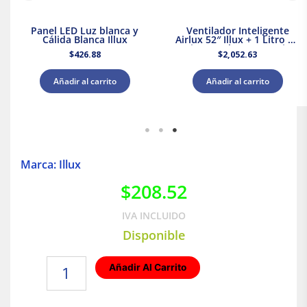
Panel LED Luz blanca y
Ventilador Inteligente
Cálida Blanca Illux
Airlux 52″ Illux + 1 Litro de
Pintura Blanca Acuario
$
426.88
$
2,052.63
Añadir al carrito
Añadir al carrito
Marca: Illux
$
208.52
IVA INCLUIDO
Disponible
Lámpara
Añadir Al Carrito
de
techo/pared
dirigible