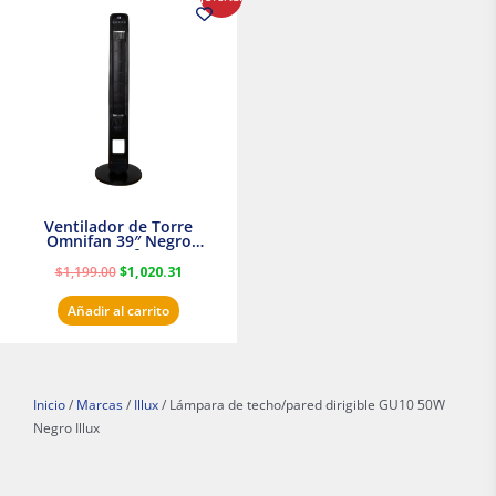
precio
precio
original
actual
era:
es:
$1,199.00.
$1,020.31.
Ventilador de Torre
Omnifan 39″ Negro
Masterfan
$
1,199.00
$
1,020.31
Añadir al carrito
Inicio
/
Marcas
/
Illux
/ Lámpara de techo/pared dirigible GU10 50W
Negro Illux