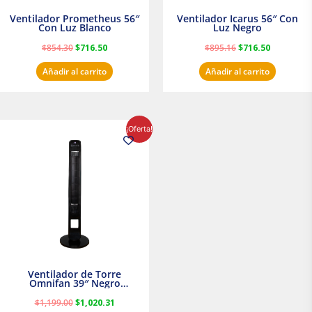
Ventilador Prometheus 56″
Ventilador Icarus 56″ Con
Con Luz Blanco
Luz Negro
$
854.30
$
716.50
$
895.16
$
716.50
Añadir al carrito
Añadir al carrito
El
El
¡Oferta!
precio
precio
original
actual
era:
es:
$1,199.00.
$1,020.31.
Ventilador de Torre
Omnifan 39″ Negro
Masterfan
$
1,199.00
$
1,020.31