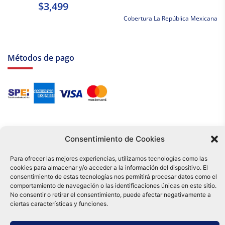
$3,499
Cobertura La República Mexicana
Métodos de pago
Consentimiento de Cookies
Para ofrecer las mejores experiencias, utilizamos tecnologías como las
cookies para almacenar y/o acceder a la información del dispositivo. El
Tu compra es respaldada por nuestro certificado SSL y operada bajo las
consentimiento de estas tecnologías nos permitirá procesar datos como el
mejores prácticas de seguridad.
comportamiento de navegación o las identificaciones únicas en este sitio.
Distribuidora Tamex - México
No consentir o retirar el consentimiento, puede afectar negativamente a
e-commerce
ciertas características y funciones.
0