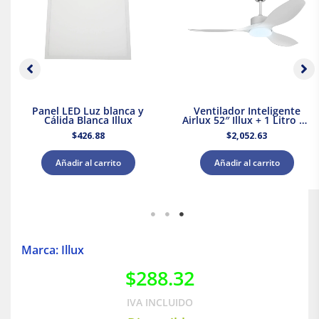
Panel LED Luz blanca y
Ventilador Inteligente
Cálida Blanca Illux
Airlux 52″ Illux + 1 Litro de
Pintura Blanca Acuario
$
426.88
$
2,052.63
Añadir al carrito
Añadir al carrito
Marca: Illux
$
288.32
IVA INCLUIDO