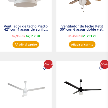
Ventilador de techo Piatto
Ventilador de techo Petit
42″ con 4 aspas de acrilico
30″ con 6 aspas doble vista
transparente
Satinado Masterfan
$
2,986.97
$
2,617.20
$
1,450.23
$
1,233.29
Añadir al carrito
Añadir al carrito
El
El
El
El
¡Oferta!
¡Ofert
precio
precio
precio
precio
original
actual
original
actual
era:
es:
era:
es:
$854.30.
$716.50.
$895.16.
$716.50.