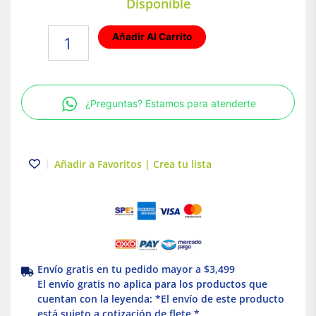
Disponible
Lámpara
Añadir Al Carrito
de
techo
Spot
dirigible
¿Preguntas? Estamos para atenderte
GU5.3
15W
100-
240V
Añadir a Favoritos | Crea tu lista
Illux
cantidad
Envío gratis en tu pedido mayor a $3,499
El envío gratis no aplica para los productos que
cuentan con la leyenda: *El envío de este producto
está sujeto a cotización de flete *