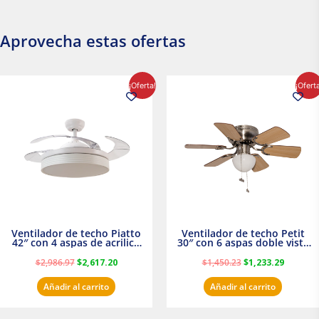
Aprovecha estas ofertas
El
El
El
El
¡Oferta!
¡Ofert
precio
precio
precio
precio
original
actual
original
actual
era:
es:
era:
es:
$2,986.97.
$2,617.20.
$1,450.23.
$1,233.2
Ventilador de techo Piatto
Ventilador de techo Petit
42″ con 4 aspas de acrilico
30″ con 6 aspas doble vista
transparente
Satinado Masterfan
$
2,986.97
$
2,617.20
$
1,450.23
$
1,233.29
Añadir al carrito
Añadir al carrito