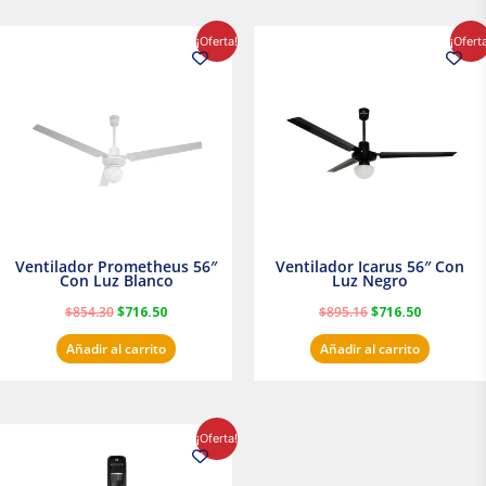
El
El
El
El
¡Oferta!
¡Ofert
precio
precio
precio
precio
original
actual
original
actual
era:
es:
era:
es:
$854.30.
$716.50.
$895.16.
$716.50.
Ventilador Prometheus 56″
Ventilador Icarus 56″ Con
Con Luz Blanco
Luz Negro
$
854.30
$
716.50
$
895.16
$
716.50
Añadir al carrito
Añadir al carrito
El
El
¡Oferta!
precio
precio
original
actual
era:
es: