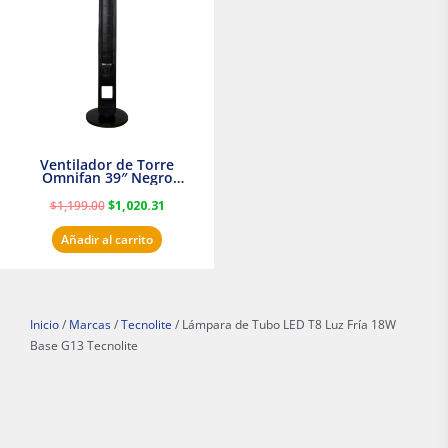
$1,199.00.
$1,020.31.
Ventilador de Torre
Omnifan 39″ Negro
Masterfan
$
1,199.00
$
1,020.31
Añadir al carrito
Inicio
/
Marcas
/
Tecnolite
/ Lámpara de Tubo LED T8 Luz Fría 18W
Base G13 Tecnolite