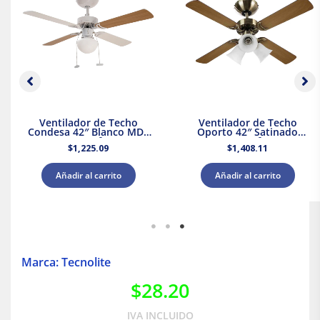
Ventilador de Techo
Ventilador de Techo
Condesa 42″ Blanco MDF
Oporto 42″ Satinado
Masterfan
Masterfan
$
1,225.09
$
1,408.11
Añadir al carrito
Añadir al carrito
Marca: Tecnolite
$
28.20
IVA INCLUIDO