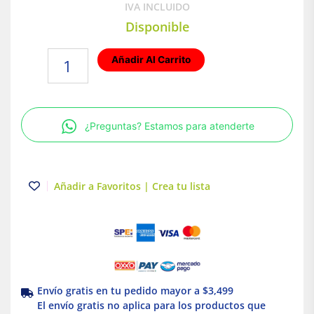
IVA INCLUIDO
Disponible
Lámpara
Añadir Al Carrito
de
Techo
LED
Luz
¿Preguntas? Estamos para atenderte
fría
30W
c/sensor
de
Añadir a Favoritos | Crea tu lista
movimiento
Illux
cantidad
Envío gratis en tu pedido mayor a $3,499
El envío gratis no aplica para los productos que