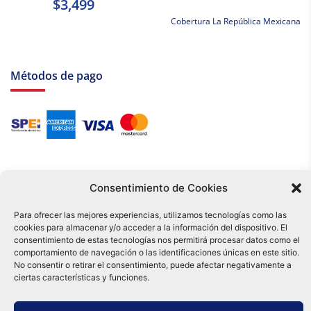
$3,499
Cobertura La República Mexicana
Métodos de pago
Consentimiento de Cookies
Para ofrecer las mejores experiencias, utilizamos tecnologías como las
cookies para almacenar y/o acceder a la información del dispositivo. El
Tu compra es respaldada por nuestro certificado SSL y operada bajo las
consentimiento de estas tecnologías nos permitirá procesar datos como el
mejores prácticas de seguridad.
comportamiento de navegación o las identificaciones únicas en este sitio.
Distribuidora Tamex - México
No consentir o retirar el consentimiento, puede afectar negativamente a
e-commerce
ciertas características y funciones.
0