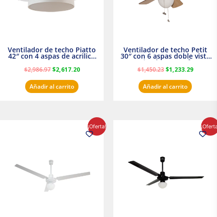
Ventilador de techo Piatto
Ventilador de techo Petit
42″ con 4 aspas de acrilico
30″ con 6 aspas doble vista
transparente
Satinado Masterfan
$
2,986.97
$
2,617.20
$
1,450.23
$
1,233.29
Añadir al carrito
Añadir al carrito
El
El
El
El
¡Oferta!
¡Ofert
precio
precio
precio
precio
original
actual
original
actual
era:
es:
era:
es:
$854.30.
$716.50.
$895.16.
$716.50.