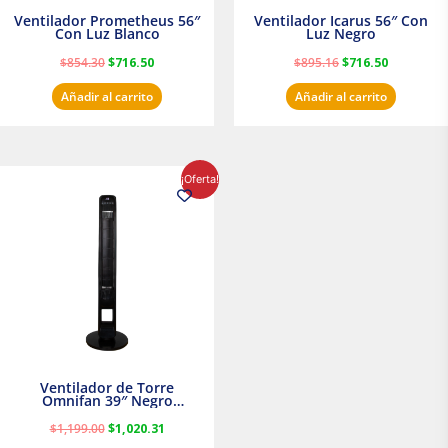
Ventilador Prometheus 56″
Ventilador Icarus 56″ Con
Con Luz Blanco
Luz Negro
$
854.30
$
716.50
$
895.16
$
716.50
Añadir al carrito
Añadir al carrito
El
El
¡Oferta!
precio
precio
original
actual
era:
es:
$1,199.00.
$1,020.31.
Ventilador de Torre
Omnifan 39″ Negro
Masterfan
$
1,199.00
$
1,020.31