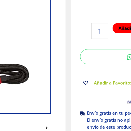
Lámpara
Añadir
Magnética
|
De
Bolsillo
Recargable
USB
ROVER™
|
Añadir a Favoritos
Milwaukee
cantidad
Envío gratis en tu p
El envío gratis no ap
envío de este product