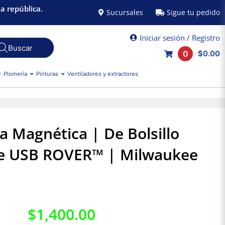
a república.
Sucursales
Sigue tu pedido
Iniciar sesión / Registro
0
$0.00
Plomería
Pinturas
Ventiladores y extractores
 Magnética | De Bolsillo
e USB ROVER™ | Milwaukee
$
1,400.00