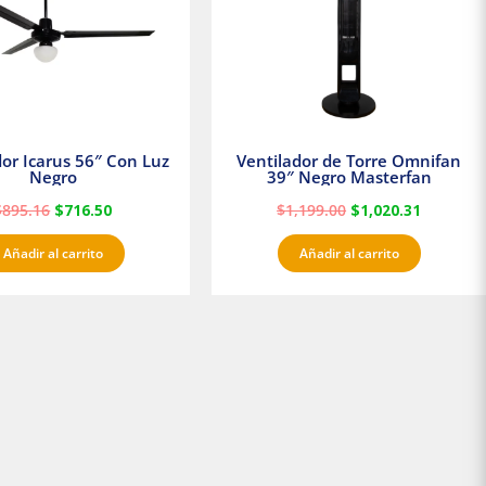
dor Icarus 56″ Con Luz
Ventilador de Torre Omnifan
Negro
39″ Negro Masterfan
$
895.16
$
716.50
$
1,199.00
$
1,020.31
Añadir al carrito
Añadir al carrito