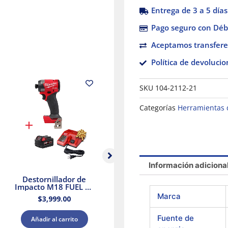
Entrega de 3 a 5 días
Pago seguro con Débi
Aceptamos transfere
Política de devolucio
SKU
104-2112-21
Categorías
Herramientas 
Información adiciona
Destornillador de
Taladro Percutor
Ta
Impacto M18 FUEL de
Compacto sin
1/4″ Milwaukee 2953-
Escobillas M18
M
Marca
$
3,999.00
$
4,199.00
20 + Kit Batería y
Milwaukee 3602-20 +
Ki
Cargador
Kit Batería y Cargador
Fuente de
Añadir al carrito
Añadir al carrito