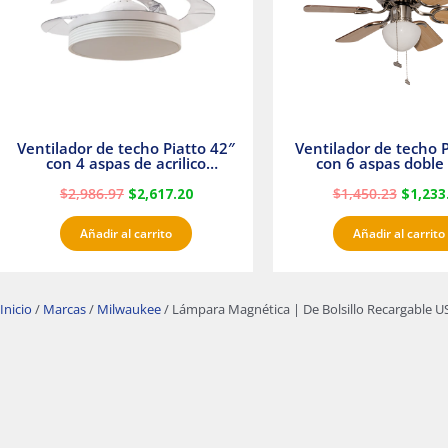
Ventilador de techo Piatto 42″
Ventilador de techo P
con 4 aspas de acrilico
con 6 aspas doble 
transparente
Satinado Master
$
2,986.97
$
2,617.20
$
1,450.23
$
1,233
Añadir al carrito
Añadir al carrito
Inicio
/
Marcas
/
Milwaukee
/ Lámpara Magnética | De Bolsillo Recargable