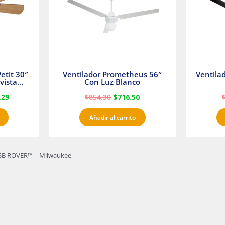
etit 30″
Ventilador Prometheus 56″
Ventila
vista
Con Luz Blanco
fan
.29
$
854.30
$
716.50
Añadir al carrito
 USB ROVER™ | Milwaukee