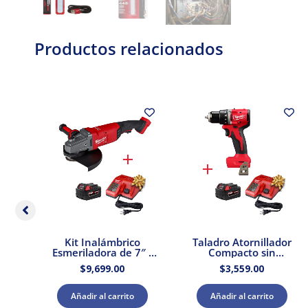
Productos relacionados
ador
Kit Inalámbrico
Taladro Atornillador
2″
Esmeriladora de 7″ /
Compacto sin
0 +
9″ M18 Brushless
Escobillas M18 Sin
$
9,699.00
$
3,559.00
ador
FUEL 18V Milwaukee
Accesorios Milwaukee
2785-20 + Kit Batería
3601-20 k Kit Batería
y Cargador
y Cargador
Añadir al carrito
Añadir al carrito