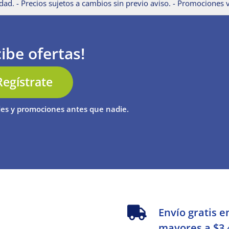
dad. - Precios sujetos a cambios sin previo aviso. - Promociones v
ibe ofertas!
Regístrate
es y promociones antes que nadie.
s
Envío gratis e
mayores a $3,