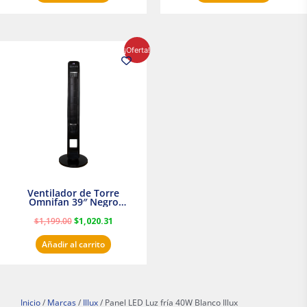
El
El
¡Oferta!
precio
precio
original
actual
era:
es:
$1,199.00.
$1,020.31.
Ventilador de Torre
Omnifan 39″ Negro
Masterfan
$
1,199.00
$
1,020.31
Añadir al carrito
Inicio
/
Marcas
/
Illux
/ Panel LED Luz fría 40W Blanco Illux