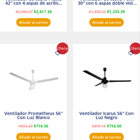
42″ con 4 aspas de acrilico
30″ con 6 aspas doble vista
transparente
Satinado Masterfan
$
2,986.97
$
2,617.20
$
1,450.23
$
1,233.29
Añadir al carrito
Añadir al carrito
El
El
El
El
¡Oferta!
¡Ofert
precio
precio
precio
precio
original
actual
original
actual
era:
es:
era:
es:
$854.30.
$716.50.
$895.16.
$716.50.
Ventilador Prometheus 56″
Ventilador Icarus 56″ Con
Con Luz Blanco
Luz Negro
$
854.30
$
716.50
$
895.16
$
716.50
Añadir al carrito
Añadir al carrito