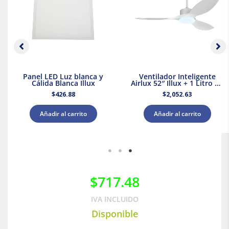
Panel LED Luz blanca y
Ventilador Inteligente
Cálida Blanca Illux
Airlux 52″ Illux + 1 Litro de
Pintura Blanca Acuario
$
426.88
$
2,052.63
Añadir al carrito
Añadir al carrito
$
717.48
IVA INCLUIDO
Disponible