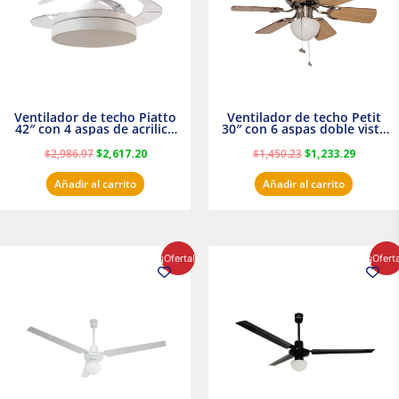
Ventilador de techo Piatto
Ventilador de techo Petit
42″ con 4 aspas de acrilico
30″ con 6 aspas doble vista
transparente
Satinado Masterfan
$
2,986.97
$
2,617.20
$
1,450.23
$
1,233.29
Añadir al carrito
Añadir al carrito
El
El
El
El
¡Oferta!
¡Ofert
precio
precio
precio
precio
original
actual
original
actual
era:
es:
era:
es:
$854.30.
$716.50.
$895.16.
$716.50.