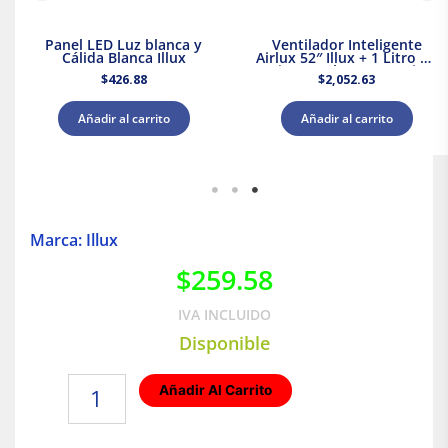
Panel LED Luz blanca y
Ventilador Inteligente
Cálida Blanca Illux
Airlux 52″ Illux + 1 Litro de
Pintura Blanca Acuario
$
426.88
$
2,052.63
Añadir al carrito
Añadir al carrito
Marca: Illux
$
259.58
IVA INCLUIDO
Disponible
Plafón
Añadir Al Carrito
SMD
LED
Luz