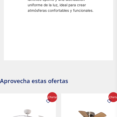
uniforme de la luz, ideal para crear
atmósferas confortables y funcionales.
Aprovecha estas ofertas
El
El
El
El
¡Oferta!
¡Ofert
precio
precio
precio
precio
original
actual
original
actual
era:
es:
era:
es:
$2,986.97.
$2,617.20.
$1,450.23.
$1,233.2