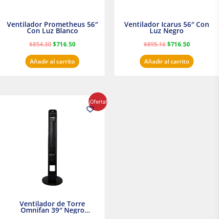
Ventilador Prometheus 56″
Ventilador Icarus 56″ Con
Con Luz Blanco
Luz Negro
$
854.30
$
716.50
$
895.16
$
716.50
Añadir al carrito
Añadir al carrito
El
El
¡Oferta!
precio
precio
original
actual
era:
es:
$1,199.00.
$1,020.31.
Ventilador de Torre
Omnifan 39″ Negro
Masterfan