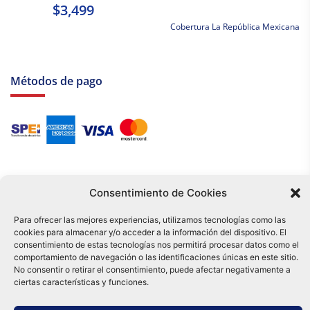
$3,499
Cobertura La República Mexicana
Métodos de pago
Consentimiento de Cookies
Para ofrecer las mejores experiencias, utilizamos tecnologías como las
cookies para almacenar y/o acceder a la información del dispositivo. El
Tu compra es respaldada por nuestro certificado SSL y operada bajo las
consentimiento de estas tecnologías nos permitirá procesar datos como el
mejores prácticas de seguridad.
comportamiento de navegación o las identificaciones únicas en este sitio.
Distribuidora Tamex - México
No consentir o retirar el consentimiento, puede afectar negativamente a
e-commerce
ciertas características y funciones.
0