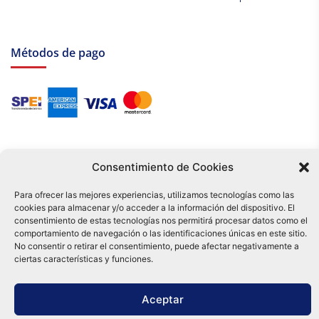
Métodos de pago
Consentimiento de Cookies
Para ofrecer las mejores experiencias, utilizamos tecnologías como las
cookies para almacenar y/o acceder a la información del dispositivo. El
Tu compra es respaldada por nuestro certificado SSL y operada bajo las
consentimiento de estas tecnologías nos permitirá procesar datos como el
mejores prácticas de seguridad.
comportamiento de navegación o las identificaciones únicas en este sitio.
Distribuidora Tamex - México
No consentir o retirar el consentimiento, puede afectar negativamente a
e-commerce
ciertas características y funciones.
0
Aceptar