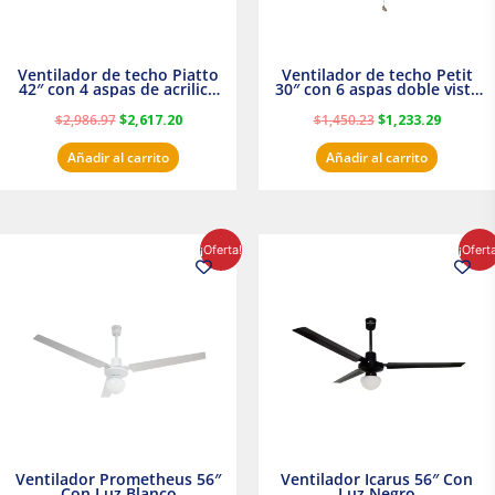
Ventilador de techo Piatto
Ventilador de techo Petit
42″ con 4 aspas de acrilico
30″ con 6 aspas doble vista
transparente
Satinado Masterfan
$
2,986.97
$
2,617.20
$
1,450.23
$
1,233.29
Añadir al carrito
Añadir al carrito
El
El
El
El
¡Oferta!
¡Ofert
precio
precio
precio
precio
original
actual
original
actual
era:
es:
era:
es:
$854.30.
$716.50.
$895.16.
$716.50.
Ventilador Prometheus 56″
Ventilador Icarus 56″ Con
Con Luz Blanco
Luz Negro