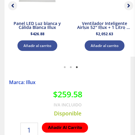
Panel LED Luz blanca y
Ventilador Inteligente
Cálida Blanca Illux
Airlux 52″ Illux + 1 Litro de
Pintura Blanca Acuario
$
426.88
$
2,052.63
Añadir al carrito
Añadir al carrito
Marca: Illux
$
259.58
IVA INCLUIDO
Disponible
Lámpara
Añadir Al Carrito
techo