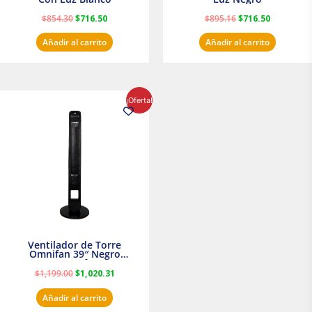
$
854.30
$
716.50
$
895.16
$
716.50
Añadir al carrito
Añadir al carrito
El
El
¡Oferta!
precio
precio
original
actual
era:
es:
$1,199.00.
$1,020.31.
Ventilador de Torre
Omnifan 39″ Negro
Masterfan
$
1,199.00
$
1,020.31
Añadir al carrito