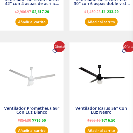
42″ con 4 aspas de acrilico
30″ con 6 aspas doble vista
transparente
Satinado Masterfan
$
2,986.97
$
2,617.20
$
1,450.23
$
1,233.29
Añadir al carrito
Añadir al carrito
El
El
El
El
¡Oferta!
¡Ofert
precio
precio
precio
precio
original
actual
original
actual
era:
es:
era:
es:
$854.30.
$716.50.
$895.16.
$716.50.
Ventilador Prometheus 56″
Ventilador Icarus 56″ Con
Con Luz Blanco
Luz Negro
$
854.30
$
716.50
$
895.16
$
716.50
Añadir al carrito
Añadir al carrito