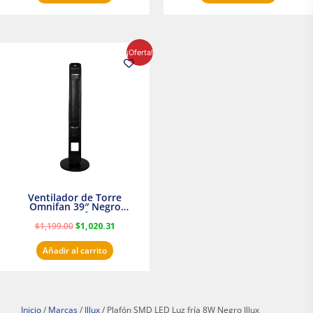
El
El
¡Oferta!
precio
precio
original
actual
era:
es:
$1,199.00.
$1,020.31.
Ventilador de Torre
Omnifan 39″ Negro
Masterfan
$
1,199.00
$
1,020.31
Añadir al carrito
Inicio
/
Marcas
/
Illux
/ Plafón SMD LED Luz fría 8W Negro Illux