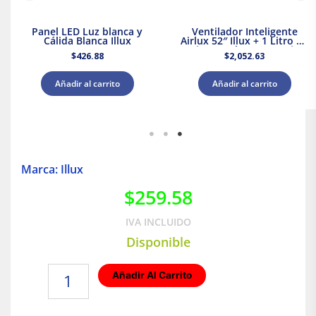
Panel LED Luz blanca y
Ventilador Inteligente
Cálida Blanca Illux
Airlux 52″ Illux + 1 Litro de
Pintura Blanca Acuario
$
426.88
$
2,052.63
Añadir al carrito
Añadir al carrito
Marca: Illux
$
259.58
IVA INCLUIDO
Disponible
Plafón
Añadir Al Carrito
SMD
LED
Luz