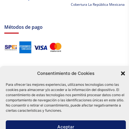
Cobertura La República Mexicana
Métodos de pago
Consentimiento de Cookies
Para ofrecer las mejores experiencias, utilizamos tecnologías como las
cookies para almacenar y/o acceder a la información del dispositivo. El
Tu compra es respaldada por nuestro certificado SSL y operada bajo las
consentimiento de estas tecnologías nos permitirá procesar datos como el
mejores prácticas de seguridad.
comportamiento de navegación o las identificaciones únicas en este sitio.
Distribuidora Tamex - México
No consentir o retirar el consentimiento, puede afectar negativamente a
e-commerce
ciertas características y funciones.
0
Aceptar