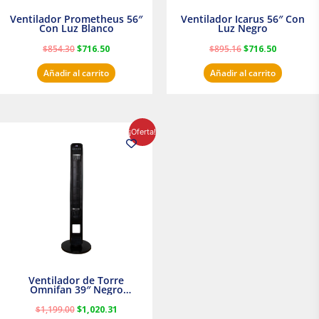
Ventilador Prometheus 56″
Ventilador Icarus 56″ Con
Con Luz Blanco
Luz Negro
$
854.30
$
716.50
$
895.16
$
716.50
Añadir al carrito
Añadir al carrito
El
El
¡Oferta!
precio
precio
original
actual
era:
es:
$1,199.00.
$1,020.31.
Ventilador de Torre
Omnifan 39″ Negro
Masterfan
$
1,199.00
$
1,020.31