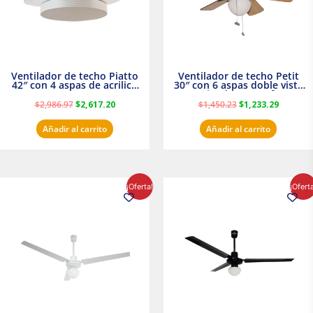
Ventilador de techo Piatto
Ventilador de techo Petit
42″ con 4 aspas de acrilico
30″ con 6 aspas doble vista
transparente
Satinado Masterfan
$
2,986.97
$
2,617.20
$
1,450.23
$
1,233.29
Añadir al carrito
Añadir al carrito
El
El
El
El
¡Oferta!
¡Ofert
precio
precio
precio
precio
original
actual
original
actual
era:
es:
era:
es:
$854.30.
$716.50.
$895.16.
$716.50.