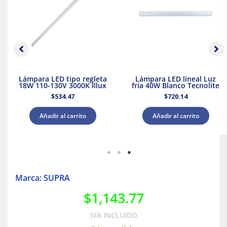
Lámpara LED tipo regleta
Lámpara LED lineal Luz
18W 110-130V 3000K Illux
fría 40W Blanco Tecnolite
$
534.47
$
720.14
Añadir al carrito
Añadir al carrito
Marca: SUPRA
$
1,143.77
IVA INCLUIDO