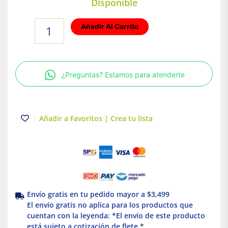
Disponible
Lámpara
Añadir Al Carrito
solar
LED
industrial
90W
¿Preguntas? Estamos para atenderte
Supra
cantidad
Añadir a Favoritos | Crea tu lista
Envío gratis en tu pedido mayor a $3,499
El envío gratis no aplica para los productos que
cuentan con la leyenda: *El envío de este producto
está sujeto a cotización de flete *