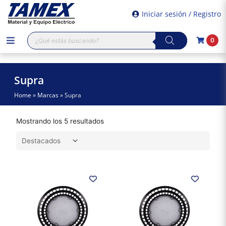
Iniciar sesión / Registro
Búsqueda
0
de
productos
Supra
Home
»
Marcas
»
Supra
Mostrando los 5 resultados