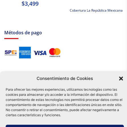
$3,499
Cobertura La República Mexicana
Métodos de pago
Consentimiento de Cookies
Para ofrecer las mejores experiencias, utilizamos tecnologías como las
cookies para almacenar y/o acceder a la información del dispositivo. El
Tu compra es respaldada por nuestro certificado SSL y operada bajo las
consentimiento de estas tecnologías nos permitirá procesar datos como el
mejores prácticas de seguridad.
comportamiento de navegación o las identificaciones únicas en este sitio.
Distribuidora Tamex - México
No consentir o retirar el consentimiento, puede afectar negativamente a
e-commerce
ciertas características y funciones.
0