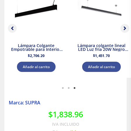
Lámpara Colgante
Lámpara colgante lineal
Empotrable para Interior
LED Luz fría 20W Negro
Luz Cálida 40W Illux
Tecnolite
$
2,706.20
$
1,451.70
Añadir al carrito
Añadir al carrito
Marca: SUPRA
$
1,838.96
IVA INCLUIDO