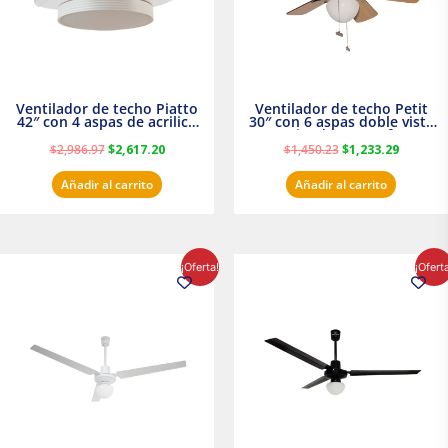
Ventilador de techo Piatto
Ventilador de techo Petit
42″ con 4 aspas de acrilico
30″ con 6 aspas doble vista
transparente
Satinado Masterfan
$
2,986.97
$
2,617.20
$
1,450.23
$
1,233.29
Añadir al carrito
Añadir al carrito
El
El
El
El
¡Oferta!
¡Ofert
precio
precio
precio
precio
original
actual
original
actual
era:
es:
era:
es:
$854.30.
$716.50.
$895.16.
$716.50.