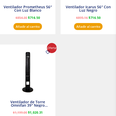
Ventilador Prometheus 56″
Ventilador Icarus 56″ Con
Con Luz Blanco
Luz Negro
$
854.30
$
716.50
$
895.16
$
716.50
Añadir al carrito
Añadir al carrito
El
El
¡Oferta!
precio
precio
original
actual
era:
es:
$1,199.00.
$1,020.31.
Ventilador de Torre
Omnifan 39″ Negro
Masterfan
$
1,199.00
$
1,020.31