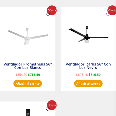
El
El
El
El
¡Oferta!
¡Ofert
precio
precio
precio
precio
original
actual
original
actual
era:
es:
era:
es:
$854.30.
$716.50.
$895.16.
$716.50.
Ventilador Prometheus 56″
Ventilador Icarus 56″ Con
Con Luz Blanco
Luz Negro
$
854.30
$
716.50
$
895.16
$
716.50
Añadir al carrito
Añadir al carrito
El
El
¡Oferta!
precio
precio
original
actual
era:
es: