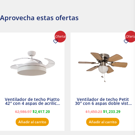
Aprovecha estas ofertas
El
El
El
El
¡Oferta!
¡Ofert
precio
precio
precio
precio
original
actual
original
actual
era:
es:
era:
es:
$2,986.97.
$2,617.20.
$1,450.23.
$1,233.2
Ventilador de techo Piatto
Ventilador de techo Petit
42″ con 4 aspas de acrilico
30″ con 6 aspas doble vista
transparente
Satinado Masterfan
$
2,986.97
$
2,617.20
$
1,450.23
$
1,233.29
Añadir al carrito
Añadir al carrito