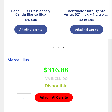
Panel LED Luz blanca y
Ventilador Inteligente
Cálida Blanca Illux
Airlux 52″ Illux + 1 Litro de
Pintura Blanca Acuario
$
426.88
$
2,052.63
Añadir al carrito
Añadir al carrito
Marca: Illux
$
316.88
IVA INCLUIDO
Disponible
Luminaria
Añadir Al Carrito
de
Sobreponer
en