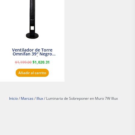
$1,199.00.
$1,020.31.
Ventilador de Torre
Omnifan 39″ Negro
Masterfan
$
1,199.00
$
1,020.31
Añadir al carrito
Inicio
/
Marcas
/
Illux
/ Luminaria de Sobreponer en Muro 7W Illux