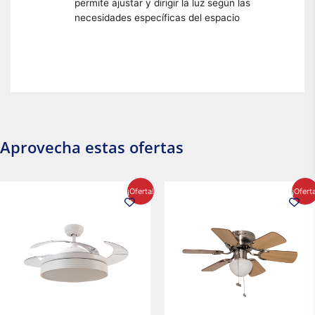
permite ajustar y dirigir la luz según las
necesidades específicas del espacio
Aprovecha estas ofertas
El
El
El
El
¡Oferta!
¡Ofert
precio
precio
precio
precio
original
actual
original
actual
era:
es:
era:
es:
$2,986.97.
$2,617.20.
$1,450.23.
$1,233.2