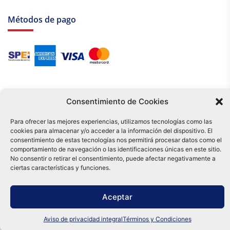
Métodos de pago
Consentimiento de Cookies
Para ofrecer las mejores experiencias, utilizamos tecnologías como las
cookies para almacenar y/o acceder a la información del dispositivo. El
Tu compra es respaldada por nuestro certificado SSL y operada bajo las
consentimiento de estas tecnologías nos permitirá procesar datos como el
mejores prácticas de seguridad.
comportamiento de navegación o las identificaciones únicas en este sitio.
Distribuidora Tamex - México
No consentir o retirar el consentimiento, puede afectar negativamente a
e-commerce
ciertas características y funciones.
0
Aceptar
Aviso de privacidad integral
Términos y Condiciones