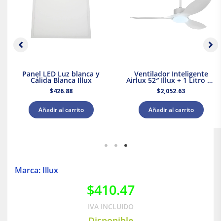
Panel LED Luz blanca y
Ventilador Inteligente
Cálida Blanca Illux
Airlux 52″ Illux + 1 Litro de
Pintura Blanca Acuario
$
426.88
$
2,052.63
Añadir al carrito
Añadir al carrito
Marca: Illux
$
410.47
IVA INCLUIDO
Disponible