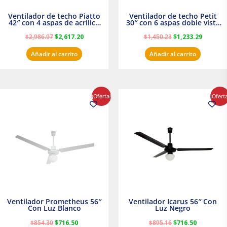
Ventilador de techo Piatto
Ventilador de techo Petit
42″ con 4 aspas de acrilico
30″ con 6 aspas doble vista
transparente
Satinado Masterfan
$
2,986.97
$
2,617.20
$
1,450.23
$
1,233.29
Añadir al carrito
Añadir al carrito
El
El
El
El
¡Oferta!
¡Ofert
precio
precio
precio
precio
original
actual
original
actual
era:
es:
era:
es:
$854.30.
$716.50.
$895.16.
$716.50.
Ventilador Prometheus 56″
Ventilador Icarus 56″ Con
Con Luz Blanco
Luz Negro
$
854.30
$
716.50
$
895.16
$
716.50