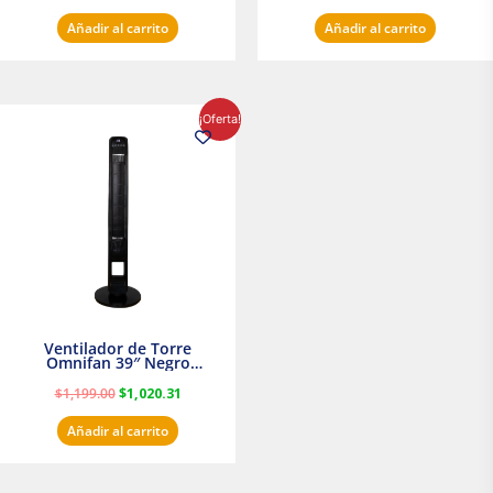
Añadir al carrito
Añadir al carrito
El
El
¡Oferta!
precio
precio
original
actual
era:
es:
$1,199.00.
$1,020.31.
Ventilador de Torre
Omnifan 39″ Negro
Masterfan
$
1,199.00
$
1,020.31
Añadir al carrito