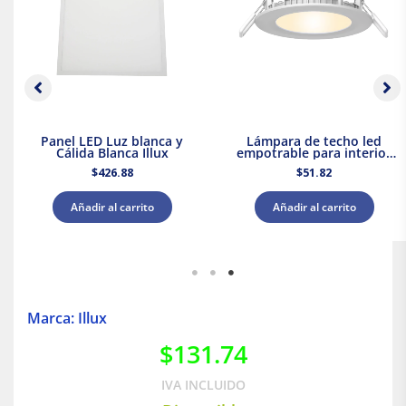
Panel LED Luz blanca y
Lámpara de techo led
Cálida Blanca Illux
empotrable para interior
luz cálida 9w Tecnolite
$
426.88
$
51.82
Añadir al carrito
Añadir al carrito
Marca: Illux
$
131.74
IVA INCLUIDO