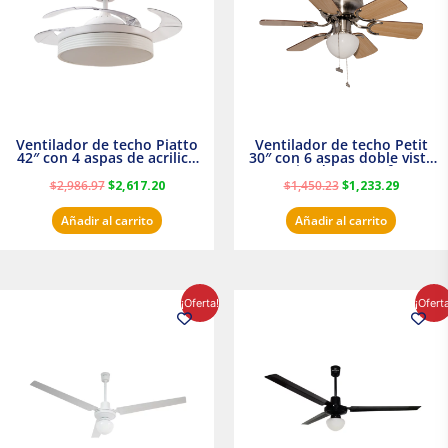
Ventilador de techo Piatto
Ventilador de techo Petit
42″ con 4 aspas de acrilico
30″ con 6 aspas doble vista
transparente
Satinado Masterfan
$
2,986.97
$
2,617.20
$
1,450.23
$
1,233.29
Añadir al carrito
Añadir al carrito
El
El
El
El
¡Oferta!
¡Ofert
precio
precio
precio
precio
original
actual
original
actual
era:
es:
era:
es:
$854.30.
$716.50.
$895.16.
$716.50.