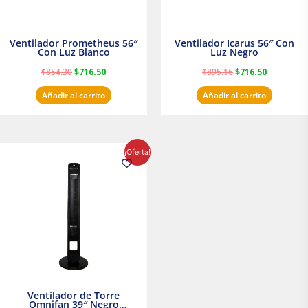
Ventilador Prometheus 56″
Ventilador Icarus 56″ Con
Con Luz Blanco
Luz Negro
$
854.30
$
716.50
$
895.16
$
716.50
Añadir al carrito
Añadir al carrito
El
El
¡Oferta!
precio
precio
original
actual
era:
es:
$1,199.00.
$1,020.31.
Ventilador de Torre
Omnifan 39″ Negro