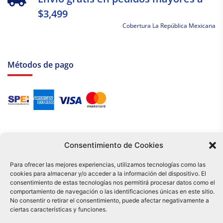
$3,499
Cobertura La República Mexicana
Métodos de pago
Consentimiento de Cookies
Para ofrecer las mejores experiencias, utilizamos tecnologías como las
cookies para almacenar y/o acceder a la información del dispositivo. El
Tu compra es respaldada por nuestro certificado SSL y operada bajo las
consentimiento de estas tecnologías nos permitirá procesar datos como el
mejores prácticas de seguridad.
comportamiento de navegación o las identificaciones únicas en este sitio.
Distribuidora Tamex - México
No consentir o retirar el consentimiento, puede afectar negativamente a
e-commerce
ciertas características y funciones.
0