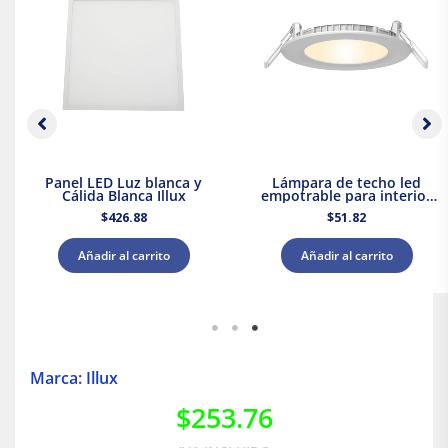
Panel LED Luz blanca y
Lámpara de techo led
Cálida Blanca Illux
empotrable para interior
luz cálida 9w Tecnolite
$
426.88
$
51.82
Añadir al carrito
Añadir al carrito
Marca: Illux
$
253.76