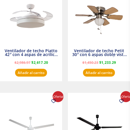
era:
es:
era:
es:
$2,986.97.
$2,617.20.
$1,450.23.
$1,233.2
Ventilador de techo Piatto
Ventilador de techo Petit
42″ con 4 aspas de acrilico
30″ con 6 aspas doble vista
transparente
Satinado Masterfan
$
2,986.97
$
2,617.20
$
1,450.23
$
1,233.29
Añadir al carrito
Añadir al carrito
El
El
El
El
¡Oferta!
¡Ofert
precio
precio
precio
precio
original
actual
original
actual
era:
es:
era:
es:
$854.30.
$716.50.
$895.16.
$716.50.