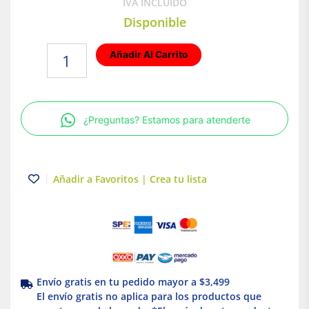
IVA INCLUIDO
Disponible
Lámpara
Añadir Al Carrito
de
techo
LED
Empotrable
¿Preguntas? Estamos para atenderte
para
interior
Base
MR16
Añadir a Favoritos | Crea tu lista
50W
Blanco
Tecnolite
cantidad
Envío gratis en tu pedido mayor a $3,499
El envío gratis no aplica para los productos que