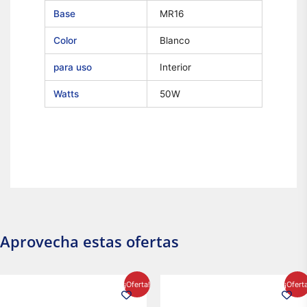
Base
MR16
Color
Blanco
para uso
Interior
Watts
50W
Aprovecha estas ofertas
El
El
El
El
¡Oferta!
¡Ofert
precio
precio
precio
precio
original
actual
original
actual