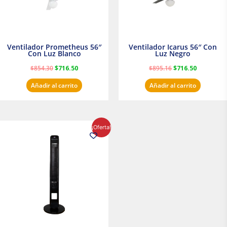
Ventilador Prometheus 56″
Ventilador Icarus 56″ Con
Con Luz Blanco
Luz Negro
$
854.30
$
716.50
$
895.16
$
716.50
Añadir al carrito
Añadir al carrito
El
El
¡Oferta!
precio
precio
original
actual
era:
es:
$1,199.00.
$1,020.31.