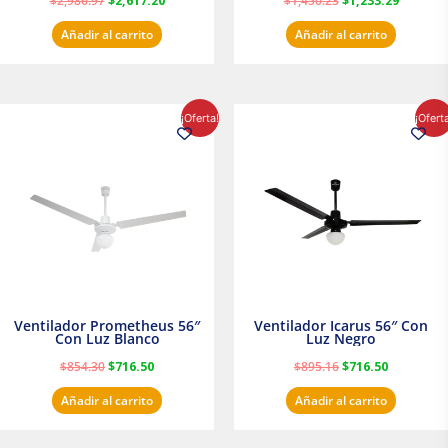
$
2,986.97
$
2,617.20
$
1,450.23
$
1,233.29
Añadir al carrito
Añadir al carrito
El
El
El
El
¡Oferta!
¡Ofert
precio
precio
precio
precio
original
actual
original
actual
era:
es:
era:
es:
$854.30.
$716.50.
$895.16.
$716.50.
Ventilador Prometheus 56″
Ventilador Icarus 56″ Con
Con Luz Blanco
Luz Negro
$
854.30
$
716.50
$
895.16
$
716.50
Añadir al carrito
Añadir al carrito