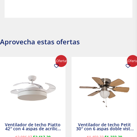
Aprovecha estas ofertas
El
El
El
El
¡Oferta!
¡Ofert
precio
precio
precio
precio
original
actual
original
actual
era:
es:
era:
es:
$2,986.97.
$2,617.20.
$1,450.23.
$1,233.2
Ventilador de techo Piatto
Ventilador de techo Petit
42″ con 4 aspas de acrilico
30″ con 6 aspas doble vista
transparente
Satinado Masterfan