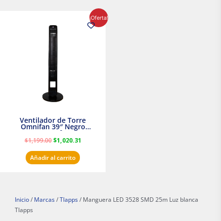
El
El
¡Oferta!
precio
precio
original
actual
era:
es:
$1,199.00.
$1,020.31.
Ventilador de Torre
Omnifan 39″ Negro
Masterfan
$
1,199.00
$
1,020.31
Añadir al carrito
Inicio
/
Marcas
/
Tlapps
/ Manguera LED 3528 SMD 25m Luz blanca
Tlapps