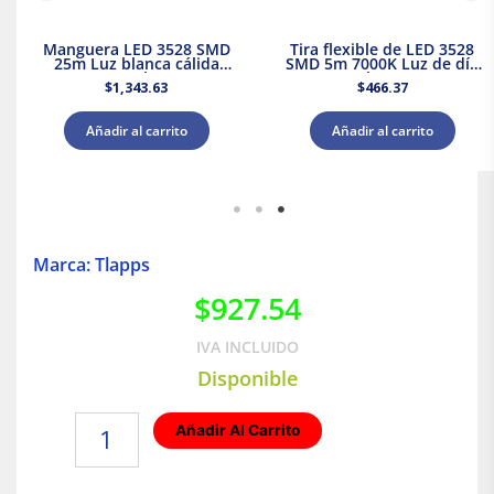
Manguera LED 3528 SMD
Tira flexible de LED 3528
25m Luz blanca cálida
SMD 5m 7000K Luz de día
150W Tlapps
Tlapps
$
1,343.63
$
466.37
Añadir al carrito
Añadir al carrito
Marca: Tlapps
$
927.54
IVA INCLUIDO
Disponible
Manguera
Añadir Al Carrito
LED
3528
SMD