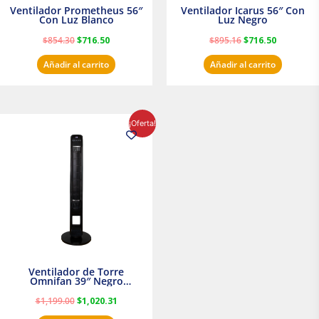
Ventilador Prometheus 56″
Ventilador Icarus 56″ Con
Con Luz Blanco
Luz Negro
$
854.30
$
716.50
$
895.16
$
716.50
Añadir al carrito
Añadir al carrito
El
El
¡Oferta!
precio
precio
original
actual
era:
es:
$1,199.00.
$1,020.31.
Ventilador de Torre
Omnifan 39″ Negro
Masterfan
$
1,199.00
$
1,020.31