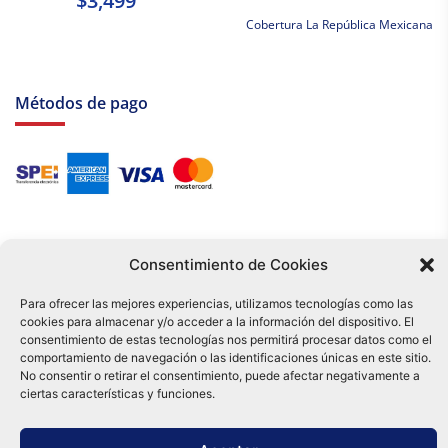
$3,499
Cobertura La República Mexicana
Métodos de pago
Consentimiento de Cookies
Para ofrecer las mejores experiencias, utilizamos tecnologías como las
cookies para almacenar y/o acceder a la información del dispositivo. El
Tu compra es respaldada por nuestro certificado SSL y operada bajo las
consentimiento de estas tecnologías nos permitirá procesar datos como el
mejores prácticas de seguridad.
comportamiento de navegación o las identificaciones únicas en este sitio.
Distribuidora Tamex - México
No consentir o retirar el consentimiento, puede afectar negativamente a
e-commerce
ciertas características y funciones.
0