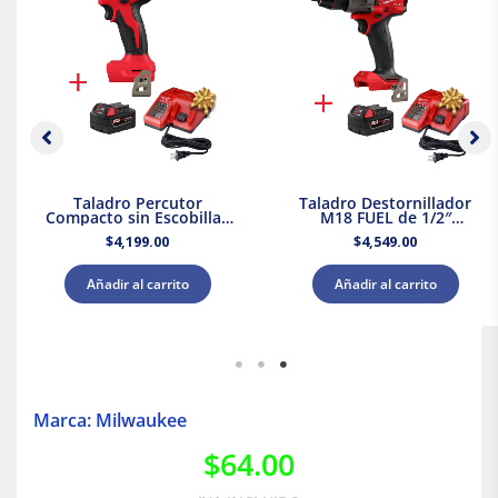
Taladro Percutor
Taladro Destornillador
Compacto sin Escobillas
M18 FUEL de 1/2″
M18 Milwaukee 3602-20 +
Milwaukee 2903-20 + Kit
$
4,199.00
$
4,549.00
Kit Batería y Cargador
Bateria y Cargador
Añadir al carrito
Añadir al carrito
Marca: Milwaukee
$
64.00