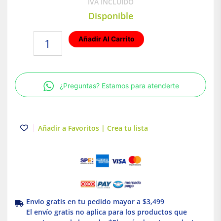
IVA INCLUIDO
Disponible
Marcadores
Añadir Al Carrito
Punto
Fino
|
Color
¿Preguntas? Estamos para atenderte
Negro
|
INKZALL™
|
Añadir a Favoritos | Crea tu lista
2
pzas..
|
Milwaukee
cantidad
Envío gratis en tu pedido mayor a $3,499
El envío gratis no aplica para los productos que