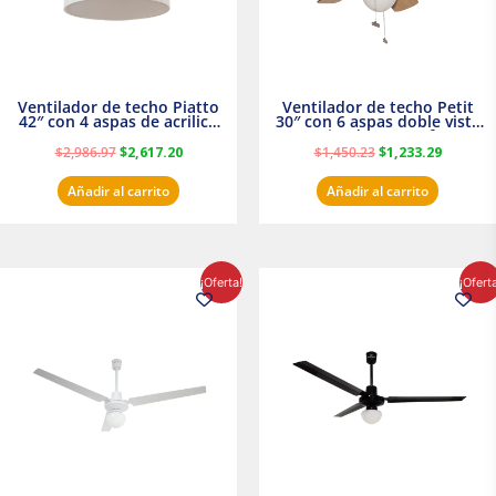
Ventilador de techo Piatto
Ventilador de techo Petit
42″ con 4 aspas de acrilico
30″ con 6 aspas doble vista
transparente
Satinado Masterfan
$
2,986.97
$
2,617.20
$
1,450.23
$
1,233.29
Añadir al carrito
Añadir al carrito
El
El
El
El
¡Oferta!
¡Ofert
precio
precio
precio
precio
original
actual
original
actual
era:
es:
era:
es:
$854.30.
$716.50.
$895.16.
$716.50.