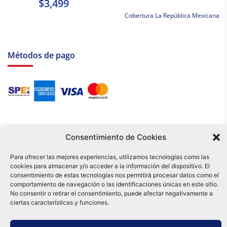
$3,499
Cobertura La República Mexicana
Métodos de pago
Consentimiento de Cookies
Para ofrecer las mejores experiencias, utilizamos tecnologías como las
cookies para almacenar y/o acceder a la información del dispositivo. El
Tu compra es respaldada por nuestro certificado SSL y operada bajo las
consentimiento de estas tecnologías nos permitirá procesar datos como el
mejores prácticas de seguridad.
comportamiento de navegación o las identificaciones únicas en este sitio.
Distribuidora Tamex - México
No consentir o retirar el consentimiento, puede afectar negativamente a
e-commerce
ciertas características y funciones.
0