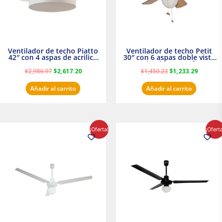
Ventilador de techo Piatto
Ventilador de techo Petit
42″ con 4 aspas de acrilico
30″ con 6 aspas doble vista
transparente
Satinado Masterfan
$
2,986.97
$
2,617.20
$
1,450.23
$
1,233.29
Añadir al carrito
Añadir al carrito
El
El
El
El
¡Oferta!
¡Ofert
precio
precio
precio
precio
original
actual
original
actual
era:
es:
era:
es:
$854.30.
$716.50.
$895.16.
$716.50.