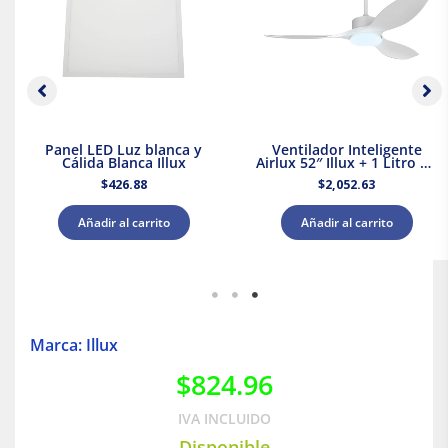
Panel LED Luz blanca y
Ventilador Inteligente
Cálida Blanca Illux
Airlux 52″ Illux + 1 Litro de
Pintura Blanca Acuario
$
426.88
$
2,052.63
Añadir al carrito
Añadir al carrito
Marca: Illux
$
824.96
IVA INCLUIDO
Disponible