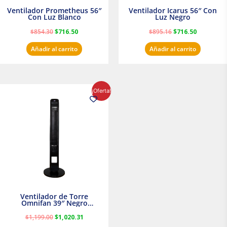
Ventilador Prometheus 56″
Ventilador Icarus 56″ Con
Con Luz Blanco
Luz Negro
$
854.30
$
716.50
$
895.16
$
716.50
Añadir al carrito
Añadir al carrito
El
El
¡Oferta!
precio
precio
original
actual
era:
es:
$1,199.00.
$1,020.31.
Ventilador de Torre
Omnifan 39″ Negro
Masterfan
$
1,199.00
$
1,020.31