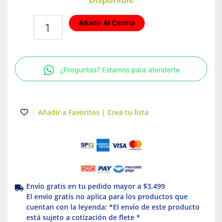
Lámpara
Añadir Al Carrito
de
Techo
LED
de
¿Preguntas? Estamos para atenderte
Panel
para
Interior
Luz
Añadir a Favoritos | Crea tu lista
Fría
40W
Illux
cantidad
Envío gratis en tu pedido mayor a $3,499
El envío gratis no aplica para los productos que
cuentan con la leyenda: *El envío de este producto
está sujeto a cotización de flete *