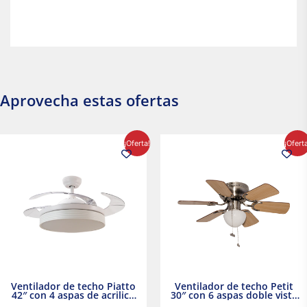
Aprovecha estas ofertas
El
El
El
El
¡Oferta!
¡Ofert
precio
precio
precio
precio
original
actual
original
actual
era:
es:
era:
es:
$2,986.97.
$2,617.20.
$1,450.23.
$1,233.2
Ventilador de techo Piatto
Ventilador de techo Petit
42″ con 4 aspas de acrilico
30″ con 6 aspas doble vista
transparente
Satinado Masterfan