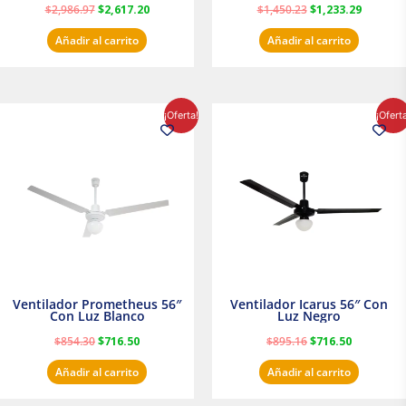
$
2,986.97
$
2,617.20
$
1,450.23
$
1,233.29
Añadir al carrito
Añadir al carrito
El
El
El
El
¡Oferta!
¡Ofert
precio
precio
precio
precio
original
actual
original
actual
era:
es:
era:
es:
$854.30.
$716.50.
$895.16.
$716.50.
Ventilador Prometheus 56″
Ventilador Icarus 56″ Con
Con Luz Blanco
Luz Negro
$
854.30
$
716.50
$
895.16
$
716.50
Añadir al carrito
Añadir al carrito