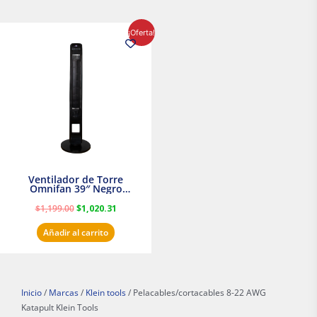
El
El
¡Oferta!
precio
precio
original
actual
era:
es:
$1,199.00.
$1,020.31.
Ventilador de Torre
Omnifan 39″ Negro
Masterfan
$
1,199.00
$
1,020.31
Añadir al carrito
Inicio
/
Marcas
/
Klein tools
/ Pelacables/cortacables 8-22 AWG
Katapult Klein Tools