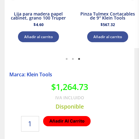
Lija para madera papel
Pinza Tulmex Cortacables
cabinet, grano 100 Truper
de 9″ Klein Tools
$
4.60
$
567.32
Añadir al carrito
Añadir al carrito
Marca: Klein Tools
$
1,264.73
IVA INCLUIDO
Disponible
Pelacables/cortacables
Añadir Al Carrito
8-
22
AWG