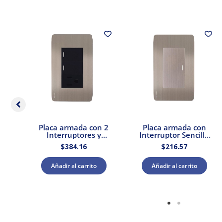
Placa armada con 2
Placa armada con
cena
Interruptores y
Interruptor Sencillo
a,
Contacto Stalo &
Acero Stalo & Kristalo
$
384.16
$
216.57
Kristalo Leviton
Leviton
Añadir al carrito
Añadir al carrito