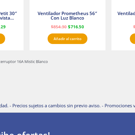
etit 30″
Ventilador Prometheus 56″
Ventila
vista
Con Luz Blanco
fan
.29
$
854.30
$
716.50
Añadir al carrito
terruptor 16A Mistic Blanco
dad. - Precios sujetos a cambios sin previo aviso. - Promociones v