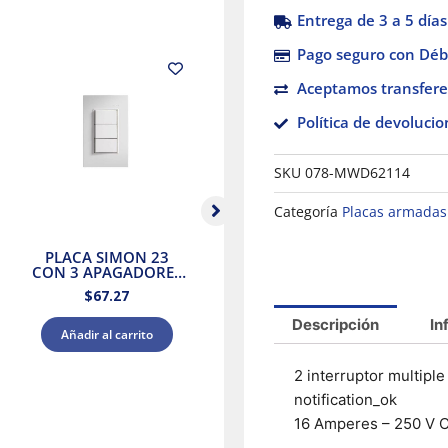
Entrega de 3 a 5 días
Pago seguro con Débi
Aceptamos transfere
Política de devolucio
SKU
078-MWD62114
Categoría
Placas armadas
PLACA SIMON 23
Interruptor de luz de
CON 3 APAGADORES
15 A Decora Smart Wi-
co
2 VIAS BLANCO
Fi Leviton
$
67.27
$
1,127.51
Descripción
In
Añadir al carrito
Añadir al carrito
2 interruptor multipl
notification_ok
16 Amperes – 250 V 