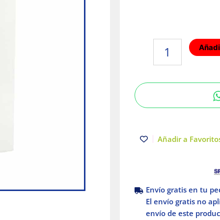
Placa
Añadir
Armada
2
Interruptor
16A
Mistic
Blanco
cantidad
Añadir a Favoritos
Envío gratis en tu p
El envío gratis no ap
envío de este product