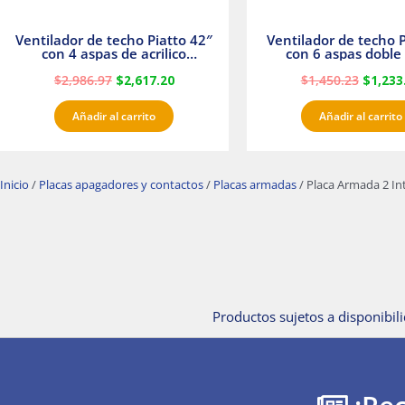
Ventilador de techo Piatto 42″
Ventilador de techo P
con 4 aspas de acrilico
con 6 aspas doble 
transparente
Satinado Master
$
2,986.97
$
2,617.20
$
1,450.23
$
1,233
Añadir al carrito
Añadir al carrito
Inicio
/
Placas apagadores y contactos
/
Placas armadas
/ Placa Armada 2 In
Productos sujetos a disponibili