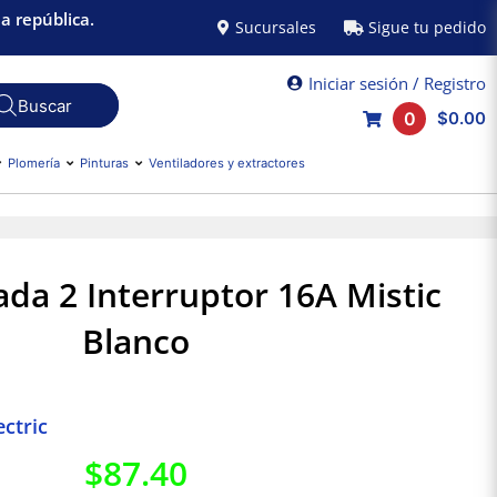
a república.
Sucursales
Sigue tu pedido
Iniciar sesión / Registro
0
$0.00
Plomería
Pinturas
Ventiladores y extractores
da 2 Interruptor 16A Mistic
Blanco
ctric
$
87.40