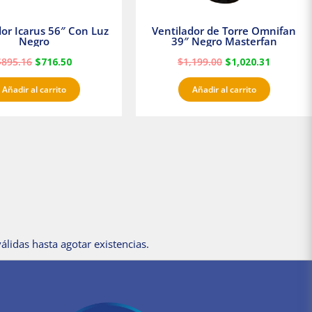
dor Icarus 56″ Con Luz
Ventilador de Torre Omnifan
Negro
39″ Negro Masterfan
$
895.16
$
716.50
$
1,199.00
$
1,020.31
Añadir al carrito
Añadir al carrito
álidas hasta agotar existencias.