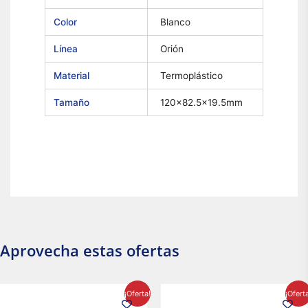
Color
Blanco
Línea
Orión
Material
Termoplástico
Tamaño
120×82.5×19.5mm
Aprovecha estas ofertas
El
El
El
El
¡Oferta!
¡Ofert
precio
precio
precio
precio