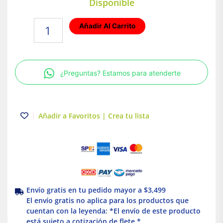
Disponible
Placa
Añadir Al Carrito
armada
con
2
interruptores
¿Preguntas? Estamos para atenderte
Blanco
Orion
cantidad
Añadir a Favoritos | Crea tu lista
Envío gratis en tu pedido mayor a $3,499
El envío gratis no aplica para los productos que
cuentan con la leyenda: *El envío de este producto
está sujeto a cotización de flete *