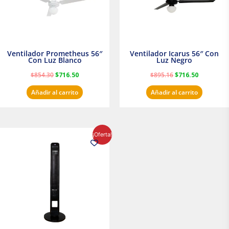
Ventilador Prometheus 56″
Ventilador Icarus 56″ Con
Con Luz Blanco
Luz Negro
$
854.30
$
716.50
$
895.16
$
716.50
Añadir al carrito
Añadir al carrito
El
El
¡Oferta!
precio
precio
original
actual
era:
es:
$1,199.00.
$1,020.31.