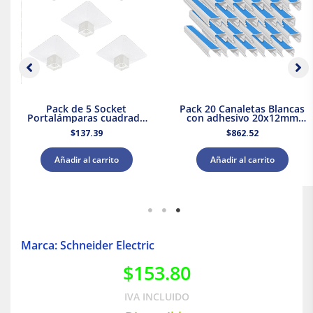
Pack de 5 Socket
Pack 20 Canaletas Blancas
Portalámparas cuadrada
con adhesivo 20x12mm
E27 Blanco Dexson
2mts. Dexson Schneider
$
137.39
$
862.52
Schneider Electric
Electric
Añadir al carrito
Añadir al carrito
Marca: Schneider Electric
$
153.80
IVA INCLUIDO