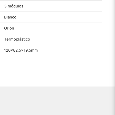
3 módulos
Blanco
Orión
Termoplástico
120×82.5×19.5mm