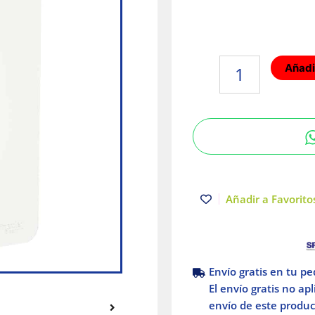
Placa
Añadir
armada
con
2
interruptores
y
contacto
2P+T
Blanco
Añadir a Favoritos
Orion
cantidad
Envío gratis en tu p
El envío gratis no ap
envío de este product