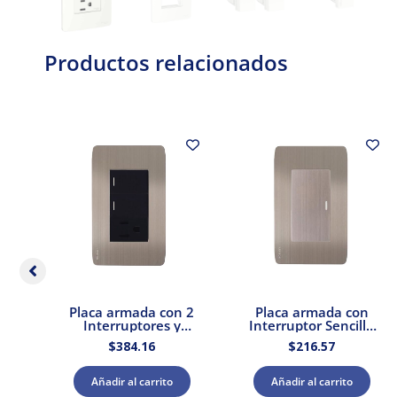
Productos relacionados
as
Placa armada con 2
Placa armada con
ivo
Interruptores y
Interruptor Sencillo
.
Contacto Stalo &
Acero Stalo & Kristalo
$
384.16
$
216.57
er
Kristalo Leviton
Leviton
Añadir al carrito
Añadir al carrito