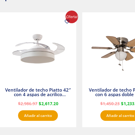
El
El
El
¡Oferta!
precio
precio
precio
original
actual
origina
era:
es:
era:
$2,986.97.
$2,617.20.
$1,450.
Ventilador de techo Piatto 42″
Ventilador de techo P
con 4 aspas de acrilico
con 6 aspas doble 
transparente
Satinado Master
$
2,986.97
$
2,617.20
$
1,450.23
$
1,233
Añadir al carrito
Añadir al carrito