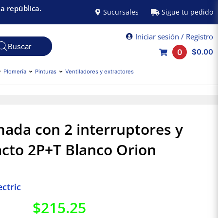
a república.
Sucursales
Sigue tu pedido
Iniciar sesión / Registro
0
$0.00
Plomería
Pinturas
Ventiladores y extractores
mada con 2 interruptores y
cto 2P+T Blanco Orion
ctric
$
215.25