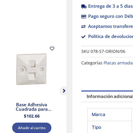
Entrega de 3 a 5 días
Pago seguro con Débi
Aceptamos transfere
Política de devolucio
SKU
078-S7-ORION/06
Categorías
Placas armada
Información adiciona
Base Adhesiva
Pack de 5 Socket
Cuadrada para
Portalámparas
B
Cinchos de Plástico
cuadrada E27 Blanco
Marca
$
102.66
$
137.39
100pzs. Dexson
Dexson Schneider
DXN3200B
Electric
Tipo
Añadir al carrito
Añadir al carrito