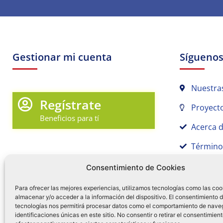
Gestionar mi cuenta
Sígueno
Nuestra
Regístrate
Proyecto
Beneficios para tí
Acerca 
Término
Promociones y Novedades
Aviso de
Consentimiento de Cookies
Sígue tu pedido
Para ofrecer las mejores experiencias, utilizamos tecnologías como las coo
almacenar y/o acceder a la información del dispositivo. El consentimiento 
Mi Cuenta en Tamex
tecnologías nos permitirá procesar datos como el comportamiento de nave
55 
identificaciones únicas en este sitio. No consentir o retirar el consentimien
Mis Favoritos