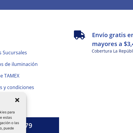
s
Envío gratis e
mayores a $3,
Cobertura La Repúbl
s Sucursales
s de iluminación
de TAMEX
s y condiciones
 Privacidad
kies para
de estas
gación o las
1328 13 79
to, puede