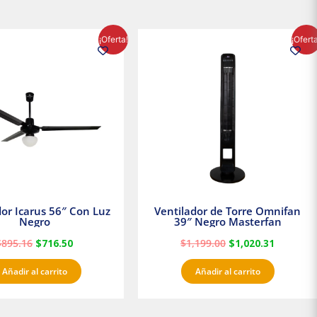
El
El
El
El
¡Oferta!
¡Ofert
precio
precio
precio
precio
original
actual
original
actual
era:
es:
era:
es:
$895.16.
$716.50.
$1,199.00.
$1,020.3
dor Icarus 56″ Con Luz
Ventilador de Torre Omnifan
Negro
39″ Negro Masterfan
$
895.16
$
716.50
$
1,199.00
$
1,020.31
Añadir al carrito
Añadir al carrito