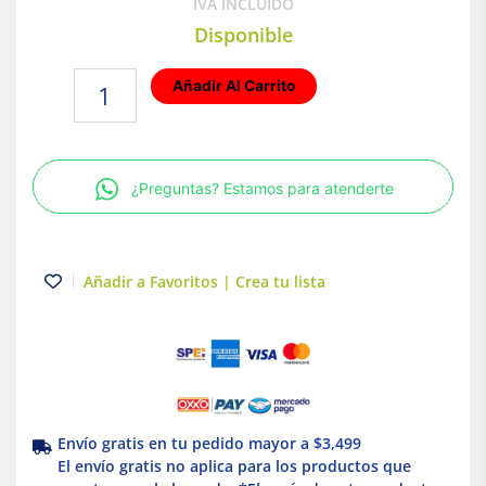
IVA INCLUIDO
Disponible
Placa
Añadir Al Carrito
armada
con
2
interruptores
¿Preguntas? Estamos para atenderte
y
contacto
2P+T
Cava
Añadir a Favoritos | Crea tu lista
Mate
Serie
25
Simon
cantidad
Envío gratis en tu pedido mayor a $3,499
El envío gratis no aplica para los productos que