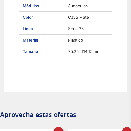
Módulos
3 módulos
Color
Cava Mate
Línea
Serie 25
Material
Plástico
Tamaño
75.25×114.15 mm
Aprovecha estas ofertas
El
El
El
El