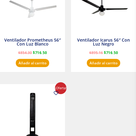
Ventilador Prometheus 56″
Ventilador Icarus 56″ Con
Con Luz Blanco
Luz Negro
$
854.30
$
716.50
$
895.16
$
716.50
Añadir al carrito
Añadir al carrito
El
El
¡Oferta!
precio
precio
original
actual
era:
es:
$1,199.00.
$1,020.31.