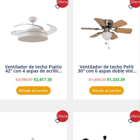
¡Oferta!
¡Ofert
precio
precio
precio
precio
original
actual
original
actual
era:
es:
era:
es:
$2,986.97.
$2,617.20.
$1,450.23.
$1,233.2
Ventilador de techo Piatto
Ventilador de techo Petit
42″ con 4 aspas de acrilico
30″ con 6 aspas doble vista
transparente
Satinado Masterfan
$
2,986.97
$
2,617.20
$
1,450.23
$
1,233.29
Añadir al carrito
Añadir al carrito
El
El
El
El
¡Oferta!
¡Ofert
precio
precio
precio
precio
original
actual
original
actual
era:
es:
era:
es:
$854.30.
$716.50.
$895.16.
$716.50.