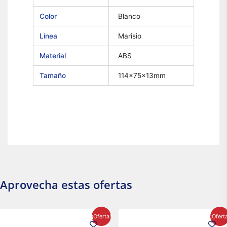
Color
Blanco
Línea
Marisio
Material
ABS
Tamaño
114x75x13mm
Aprovecha estas ofertas
El
El
El
El
¡Oferta!
¡Ofert
precio
precio
precio
precio