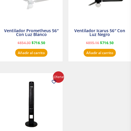
Ventilador Prometheus 56″
Ventilador Icarus 56″ Con
Con Luz Blanco
Luz Negro
$
854.30
$
716.50
$
895.16
$
716.50
Añadir al carrito
Añadir al carrito
El
El
¡Oferta!
precio
precio
original
actual
era:
es:
$1,199.00.
$1,020.31.