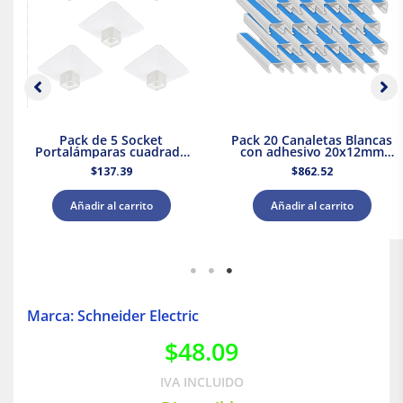
Pack de 5 Socket
Pack 20 Canaletas Blancas
Portalámparas cuadrada
con adhesivo 20x12mm
E27 Blanco Dexson
2mts. Dexson Schneider
$
137.39
$
862.52
Schneider Electric
Electric
Añadir al carrito
Añadir al carrito
Marca: Schneider Electric
$
48.09
IVA INCLUIDO