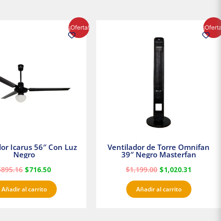
El
El
El
El
¡Oferta!
¡Ofert
precio
precio
precio
precio
original
actual
original
actual
era:
es:
era:
es:
$895.16.
$716.50.
$1,199.00.
$1,020.3
dor Icarus 56″ Con Luz
Ventilador de Torre Omnifan
Negro
39″ Negro Masterfan
$
895.16
$
716.50
$
1,199.00
$
1,020.31
Añadir al carrito
Añadir al carrito