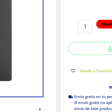
Placa
Añadir
armada
con
contacto
2P+T
Blanco
Serie
26
Simon
Añadir a Favoritos
cantidad
Envío gratis en tu p
El envío gratis no ap
envío de este product