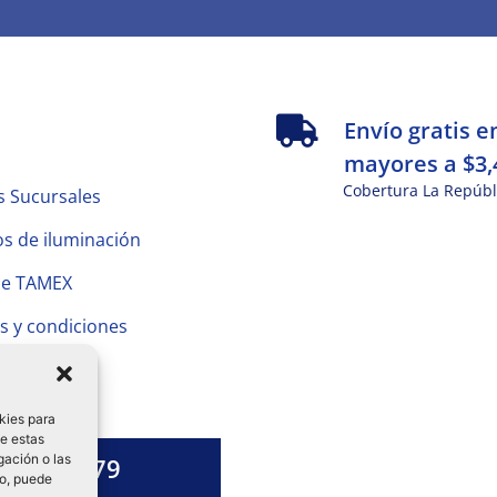
s
Envío gratis e
mayores a $3,
Cobertura La Repúbl
s Sucursales
s de iluminación
de TAMEX
s y condiciones
 Privacidad
kies para
de estas
gación o las
1328 13 79
to, puede