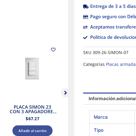
Entrega de 3 a 5 días
Pago seguro con Débi
Aceptamos transfere
Política de devolucio
SKU
309-26-SIMON-07
Categorías
Placas armada
Información adiciona
PLACA SIMON 23
Interruptor de luz de
CON 3 APAGADORES
15 A Decora Smart Wi-
co
2 VIAS BLANCO
Fi Leviton
Marca
$
67.27
$
1,127.51
Tipo
Añadir al carrito
Añadir al carrito