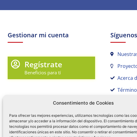
Gestionar mi cuenta
Sígueno
Nuestra
Regístrate
Proyecto
Beneficios para tí
Acerca 
Término
Promociones y Novedades
Aviso de
Consentimiento de Cookies
Sígue tu pedido
Para ofrecer las mejores experiencias, utilizamos tecnologías como las coo
almacenar y/o acceder a la información del dispositivo. El consentimiento 
Mi Cuenta en Tamex
tecnologías nos permitirá procesar datos como el comportamiento de nave
55 
identificaciones únicas en este sitio. No consentir o retirar el consentimien
Mis Favoritos