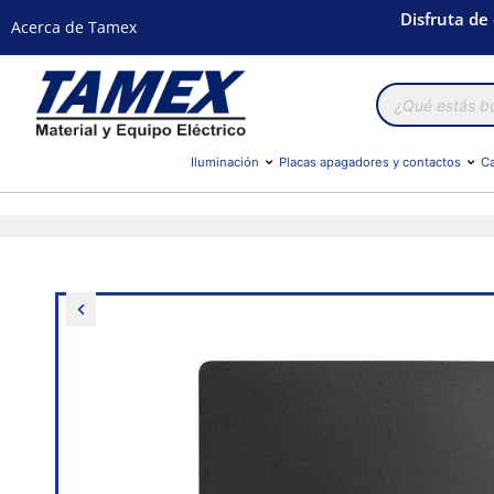
Disfruta de
Acerca de Tamex
Búsqueda
de
productos
Iluminación
Placas apagadores y contactos
Ca