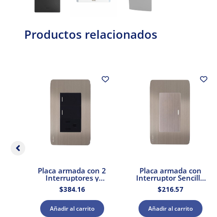
Productos relacionados
Placa armada con 2
Placa armada con
cena
Interruptores y
Interruptor Sencillo
a,
Contacto Stalo &
Acero Stalo & Kristalo
$
384.16
$
216.57
Kristalo Leviton
Leviton
Añadir al carrito
Añadir al carrito