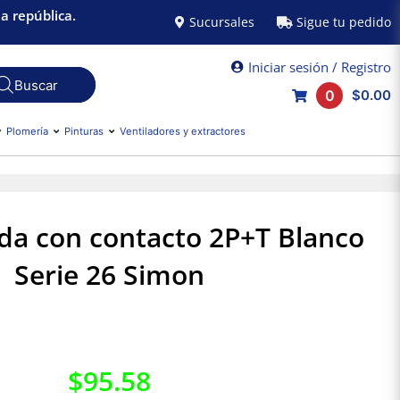
a república.
Sucursales
Sigue tu pedido
Iniciar sesión / Registro
0
$0.00
Plomería
Pinturas
Ventiladores y extractores
da con contacto 2P+T Blanco
Serie 26 Simon
$
95.58