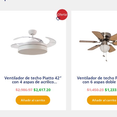
El
El
El
¡Oferta!
precio
precio
precio
original
actual
origina
era:
es:
era:
$2,986.97.
$2,617.20.
$1,450.
Ventilador de techo Piatto 42″
Ventilador de techo P
con 4 aspas de acrilico
con 6 aspas doble 
transparente
Satinado Master
$
2,986.97
$
2,617.20
$
1,450.23
$
1,233
Añadir al carrito
Añadir al carrito