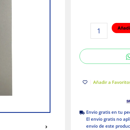
Placa
Añadir
armada
con
contacto
2P+T
Cava
Mate
Serie
25
Añadir a Favoritos
Simon
cantidad
Envío gratis en tu p
El envío gratis no ap
envío de este product