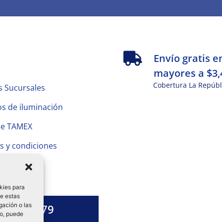
s
Envío gratis e
mayores a $3,
Cobertura La Repúbl
s Sucursales
s de iluminación
de TAMEX
s y condiciones
 Privacidad
kies para
de estas
gación o las
1328 13 79
to, puede