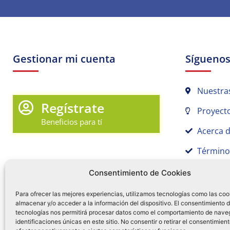
Gestionar mi cuenta
Sígueno
Nuestra
Regístrate
Proyecto
Beneficios para tí
Acerca 
Término
Promociones y Novedades
Aviso de
Consentimiento de Cookies
Sígue tu pedido
Para ofrecer las mejores experiencias, utilizamos tecnologías como las coo
almacenar y/o acceder a la información del dispositivo. El consentimiento 
Mi Cuenta en Tamex
tecnologías nos permitirá procesar datos como el comportamiento de nave
55 
identificaciones únicas en este sitio. No consentir o retirar el consentimien
Mis Favoritos