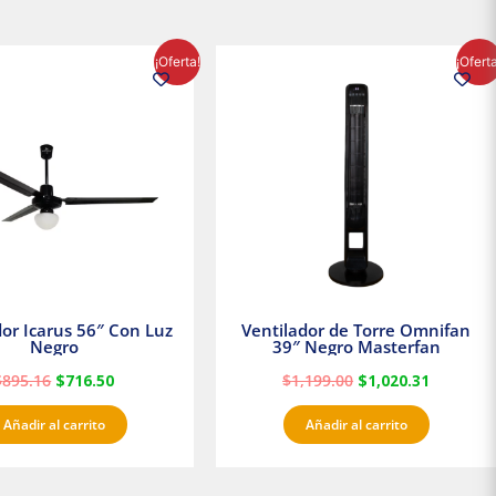
El
El
El
El
¡Oferta!
¡Ofert
precio
precio
precio
precio
original
actual
original
actual
era:
es:
era:
es:
$895.16.
$716.50.
$1,199.00.
$1,020.3
dor Icarus 56″ Con Luz
Ventilador de Torre Omnifan
Negro
39″ Negro Masterfan
$
895.16
$
716.50
$
1,199.00
$
1,020.31
Añadir al carrito
Añadir al carrito