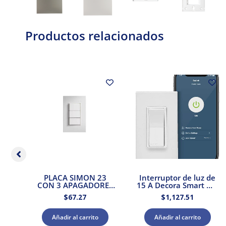
Productos relacionados
on
PLACA SIMON 23
Interruptor de luz de
llo
CON 3 APAGADORES
15 A Decora Smart Wi-
talo
2 VIAS BLANCO
Fi Leviton
$
67.27
$
1,127.51
Añadir al carrito
Añadir al carrito