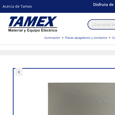
Disfruta de
Acerca de Tamex
Búsqueda
de
productos
Iluminación
Placas apagadores y contactos
Ca