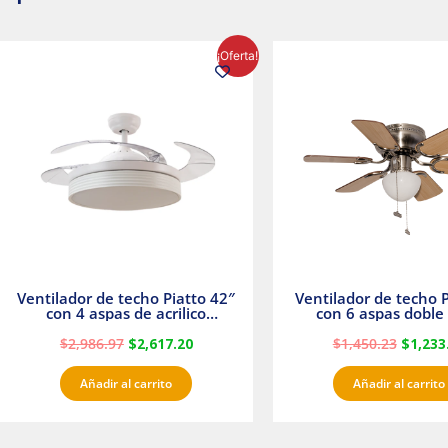
El
El
El
¡Oferta!
precio
precio
precio
original
actual
origina
era:
es:
era:
$2,986.97.
$2,617.20.
$1,450.
Ventilador de techo Piatto 42″
Ventilador de techo P
con 4 aspas de acrilico
con 6 aspas doble 
transparente
Satinado Master
$
2,986.97
$
2,617.20
$
1,450.23
$
1,233
Añadir al carrito
Añadir al carrito