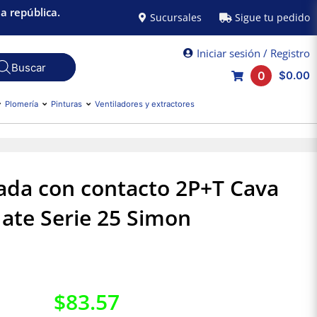
a república.
Sucursales
Sigue tu pedido
Iniciar sesión / Registro
0
$0.00
Plomería
Pinturas
Ventiladores y extractores
ada con contacto 2P+T Cava
ate Serie 25 Simon
$
83.57