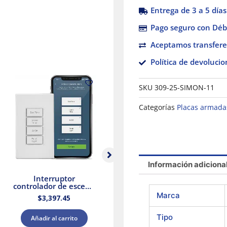
Entrega de 3 a 5 días
Pago seguro con Débi
Aceptamos transfere
Política de devolucio
SKU
309-25-SIMON-11
Categorías
Placas armada
Información adiciona
Interruptor
Placa armada con 2
controlador de escena
Interruptores y
inteligente Decora,
Contacto Stalo &
A
Marca
$
3,397.45
$
384.16
Wi-Fi Leviton
Kristalo Leviton
Tipo
Añadir al carrito
Añadir al carrito