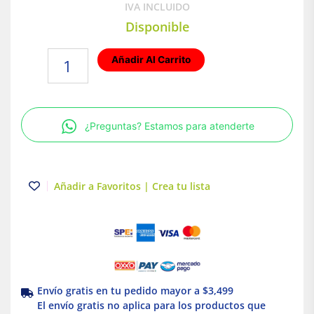
IVA INCLUIDO
Disponible
Placa
Añadir Al Carrito
armada
con
interruptor
sencillo
¿Preguntas? Estamos para atenderte
+
interruptor
de
escalera
Añadir a Favoritos | Crea tu lista
Blanco
Serie
26
Simon
cantidad
Envío gratis en tu pedido mayor a $3,499
El envío gratis no aplica para los productos que