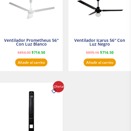
Ventilador Prometheus 56″
Ventilador Icarus 56″ Con
Con Luz Blanco
Luz Negro
$
854.30
$
716.50
$
895.16
$
716.50
Añadir al carrito
Añadir al carrito
El
El
¡Oferta!
precio
precio
original
actual
era:
es:
$1,199.00.
$1,020.31.